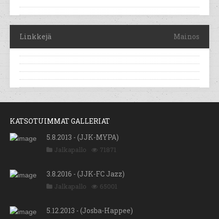
Linkkejä
Mainos
KATSOTUIMMAT GALLERIAT
5.8.2013 - (JJK-MYPA)
Jalkapallo
71871
3.8.2016 - (JJK-FC Jazz)
Jalkapallo
65001
5.12.2013 - (Josba-Happee)