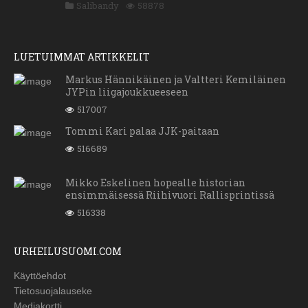
Salibandy
58878
LUETUIMMAT ARTIKKELIT
Markus Hännikäinen ja Valtteri Kemiläinen
JYPin liigajoukkueeseen
517007
Tommi Kari palaa JJK-paitaan
516689
Mikko Eskelinen hopealle historian
ensimmäisessä Riihivuori Rallisprintissä
516338
URHEILUSUOMI.COM
Käyttöehdot
Tietosuojalauseke
Mediakortti