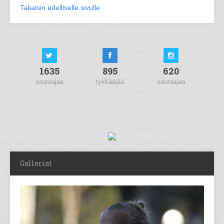
Takaisin edelliselle sivulle
1635
895
620
seuraajaa
tykkääjää
seuraajaa
Galleriat