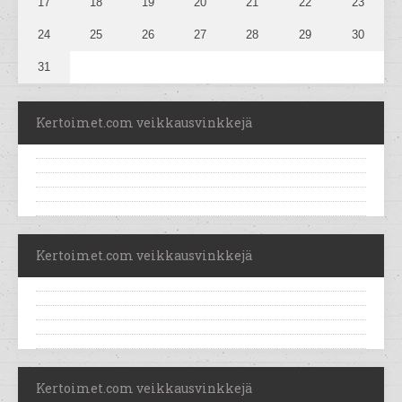
17
18
19
20
21
22
23
24
25
26
27
28
29
30
31
Kertoimet.com veikkausvinkkejä
Kertoimet.com veikkausvinkkejä
Kertoimet.com veikkausvinkkejä