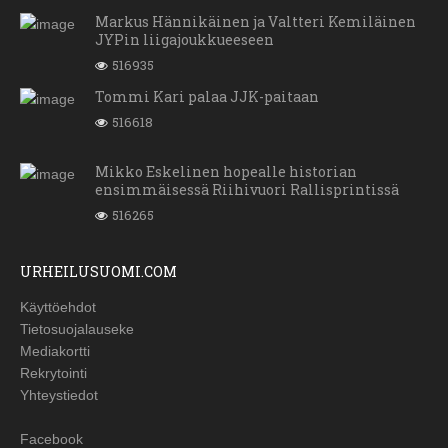
Markus Hännikäinen ja Valtteri Kemiläinen
JYPin liigajoukkueeseen
516935
Tommi Kari palaa JJK-paitaan
516618
Mikko Eskelinen hopealle historian
ensimmäisessä Riihivuori Rallisprintissä
516265
URHEILUSUOMI.COM
Käyttöehdot
Tietosuojalauseke
Mediakortti
Rekrytointi
Yhteystiedot
Facebook