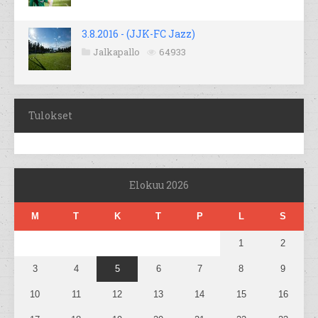
3.8.2016 - (JJK-FC Jazz)
Jalkapallo
64933
Tulokset
Elokuu 2026
M
T
K
T
P
L
S
1
2
3
4
5
6
7
8
9
10
11
12
13
14
15
16