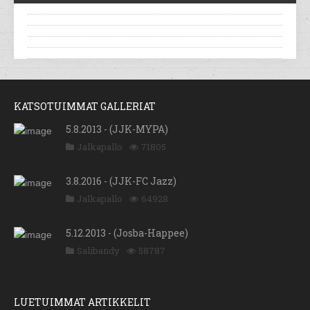
KATSOTUIMMAT GALLERIAT
5.8.2013 - (JJK-MYPA)
Jalkapallo
71805
3.8.2016 - (JJK-FC Jazz)
Jalkapallo
64928
5.12.2013 - (Josba-Happee)
Salibandy
58787
LUETUIMMAT ARTIKKELIT