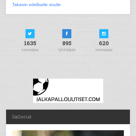
Takaisin edelliselle sivulle
1635
895
620
seuraajaa
tykkääjää
seuraajaa
Galleriat