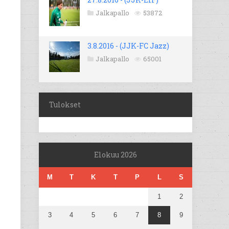
Jalkapallo
53872
3.8.2016 - (JJK-FC Jazz)
Jalkapallo
65001
Tulokset
Elokuu 2026
M
T
K
T
P
L
S
1
2
3
4
5
6
7
8
9