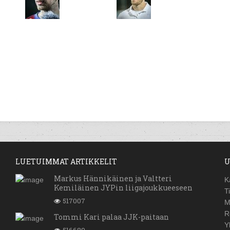
LUETUIMMAT ARTIKKELIT
U
Markus Hännikäinen ja Valtteri
K
Kemiläinen JYPin liigajoukkueeseen
T
517007
M
R
Tommi Kari palaa JJK-paitaan
Y