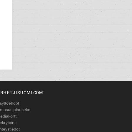
RHEILUSUOMI.COM
äyttöehdot
ietosuojalauseke
ediakortti
ekrytointi
hteystiedot