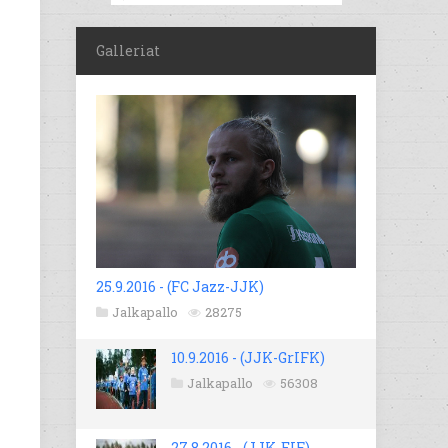
Galleriat
25.9.2016 - (FC Jazz-JJK)
Jalkapallo
28275
10.9.2016 - (JJK-GrIFK)
Jalkapallo
56308
27.8.2016 - (JJK-EIF)