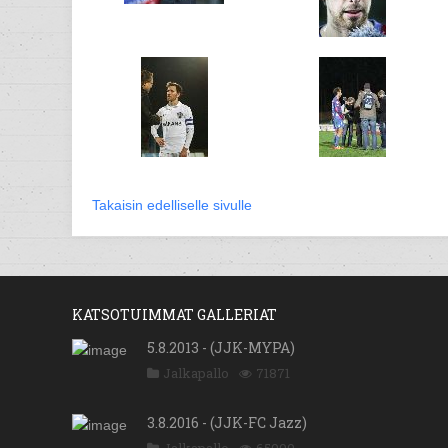
Takaisin edelliselle sivulle
KATSOTUIMMAT GALLERIAT
5.8.2013 - (JJK-MYPA)
Jalkapallo
71871
3.8.2016 - (JJK-FC Jazz)