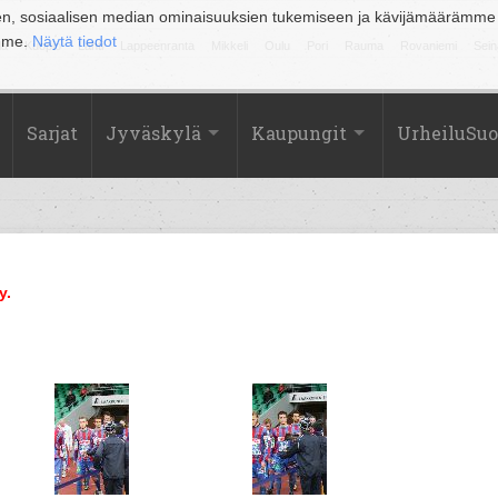
en, sosiaalisen median ominaisuuksien tukemiseen ja kävijämäärämme
amme.
Näytä tiedot
la
Kuopio
Lahti
Lappeenranta
Mikkeli
Oulu
Pori
Rauma
Rovaniemi
Sein
Sarjat
Jyväskylä
Kaupungit
UrheiluSu
y.