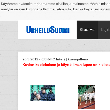
Käytämme evästeitä tarjoamamme sisällön ja mainosten räätälöimise
analytiikka-alan kumppaneillemme tietoa siitä, kuinka käytät sivusto
Suomi
Espoo
Helsinki
Hämeenlinna
Joensuu
Jyväskylä
Kouvo
Etusivu
Lajit
26.9.2012 - (JJK-FC Inter) | kuvagalleria
Kuvien kopioiminen ja käyttö ilman lupaa on kiellett