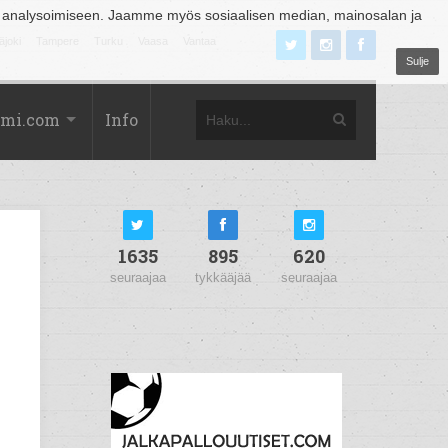
 analysoimiseen. Jaamme myös sosiaalisen median, mainosalan ja
äjoki
Tampere
Turku
Vaasa
Vantaa
Sulje
omi.com
Info
1635
895
620
seuraajaa
tykkääjää
seuraajaa