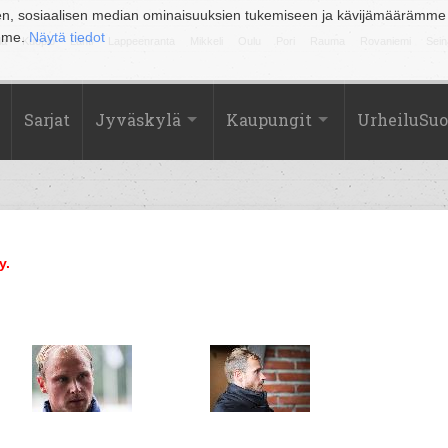
en, sosiaalisen median ominaisuuksien tukemiseen ja kävijämäärämme
amme.
Näytä tiedot
la
Kuopio
Lahti
Lappeenranta
Mikkeli
Oulu
Pori
Rauma
Rovaniemi
Sein
Sarjat
Jyväskylä
Kaupungit
UrheiluSu
y.