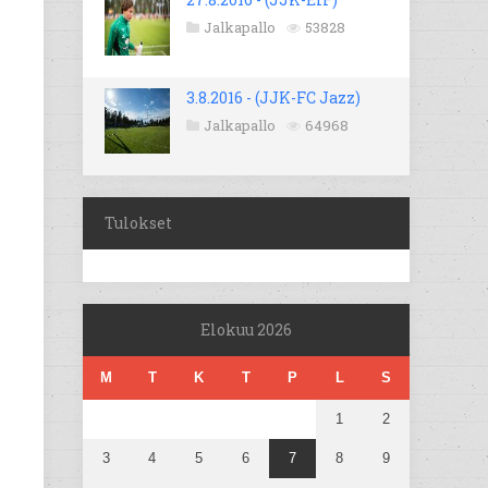
Jalkapallo
53828
3.8.2016 - (JJK-FC Jazz)
Jalkapallo
64968
Tulokset
Elokuu 2026
M
T
K
T
P
L
S
1
2
3
4
5
6
7
8
9