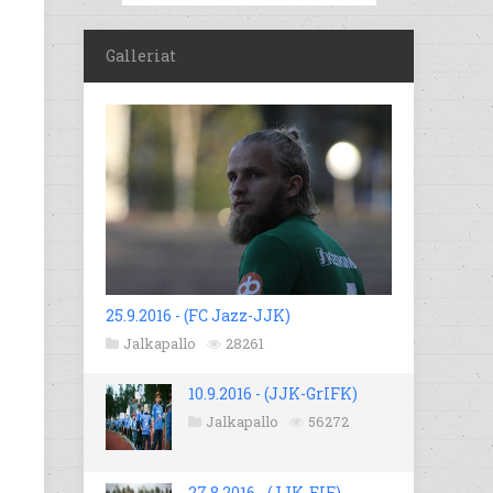
Galleriat
25.9.2016 - (FC Jazz-JJK)
Jalkapallo
28261
10.9.2016 - (JJK-GrIFK)
Jalkapallo
56272
27.8.2016 - (JJK-EIF)