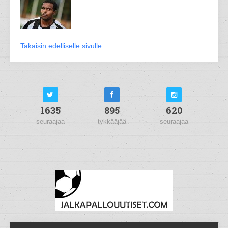
Takaisin edelliselle sivulle
1635
895
620
seuraajaa
tykkääjää
seuraajaa