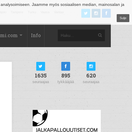
 analysoimiseen. Jaamme myös sosiaalisen median, mainosalan ja
äjoki
Tampere
Turku
Vaasa
Vantaa
Sulje
omi.com
Info
1635
895
620
seuraajaa
tykkääjää
seuraajaa