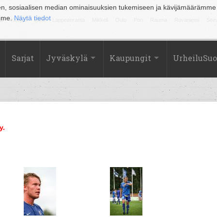
en, sosiaalisen median ominaisuuksien tukemiseen ja kävijämäärämme
amme.
Näytä tiedot
la
Kuopio
Lahti
Lappeenranta
Mikkeli
Oulu
Pori
Rauma
Rovaniemi
Sein
Sarjat
Jyväskylä
Kaupungit
UrheiluSu
y.