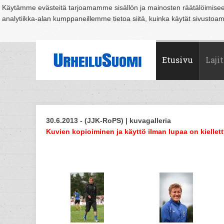
Käytämme evästeitä tarjoamamme sisällön ja mainosten räätälöimise
analytiikka-alan kumppaneillemme tietoa siitä, kuinka käytät sivusto
Suomi
Espoo
Helsinki
Hämeenlinna
Joensuu
Jyväskylä
Kouvo
Etusivu
Lajit
30.6.2013 - (JJK-RoPS) | kuvagalleria
Kuvien kopioiminen ja käyttö ilman lupaa on kiellett