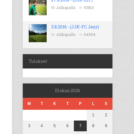
Jalkapallo
53813
3.8.2016 - (JJK-FC Jazz)
Jalkapallo
64954
Tulokset
Elokuu 2026
M
T
K
T
P
L
S
1
2
3
4
5
6
7
8
9