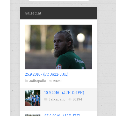
Galleriat
25.9.2016 - (FC Jazz-JJK)
Jalkapallo
28253
10.9.2016 - (JJK-GrIFK)
Jalkapallo
56254
27.8.2016 - (JJK-EIF)