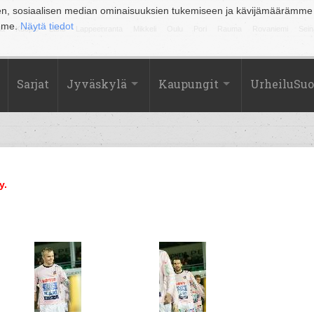
en, sosiaalisen median ominaisuuksien tukemiseen ja kävijämäärämme
amme.
Näytä tiedot
la
Kuopio
Lahti
Lappeenranta
Mikkeli
Oulu
Pori
Rauma
Rovaniemi
Sein
Sarjat
Jyväskylä
Kaupungit
UrheiluSu
y.