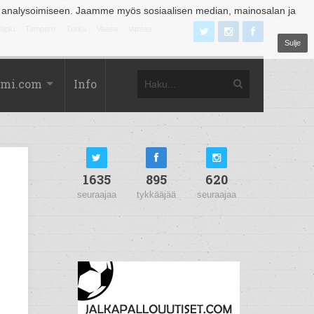
 analysoimiseen. Jaamme myös sosiaalisen median, mainosalan ja
äjoki
Tampere
Turku
Vaasa
Vantaa
Sulje
omi.com
Info
1635
895
620
seuraajaa
tykkääjää
seuraajaa