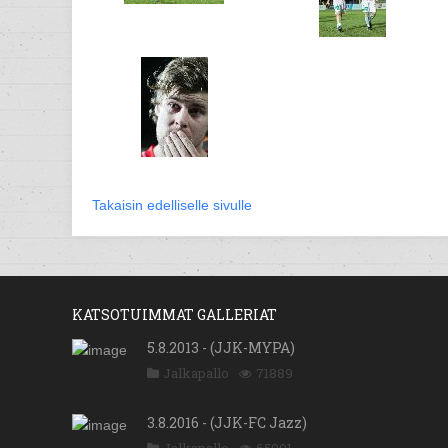
Takaisin edelliselle sivulle
KATSOTUIMMAT GALLERIAT
5.8.2013 - (JJK-MYPA)
Jalkapallo
71889
3.8.2016 - (JJK-FC Jazz)