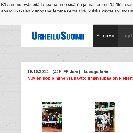
Käytämme evästeitä tarjoamamme sisällön ja mainosten räätälöimise
analytiikka-alan kumppaneillemme tietoa siitä, kuinka käytät sivusto
Suomi
Espoo
Helsinki
Hämeenlinna
Joensuu
Jyväskylä
Kouvo
Etusivu
Lajit
19.10.2012 - (JJK-FF Jaro) | kuvagalleria
Kuvien kopioiminen ja käyttö ilman lupaa on kiellett