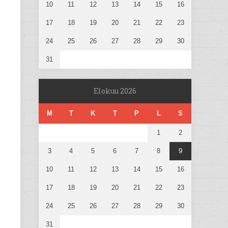
10
11
12
13
14
15
16
17
18
19
20
21
22
23
24
25
26
27
28
29
30
31
Elokuu 2026
M
T
K
T
P
L
S
1
2
3
4
5
6
7
8
9
10
11
12
13
14
15
16
17
18
19
20
21
22
23
24
25
26
27
28
29
30
31