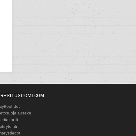
RHEILUSUOMI.COM
äyttöehdot
ietosuojalauseke
ediakortti
ekrytointi
hteystiedot