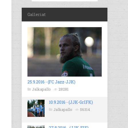
Galleriat
25.9.2016 - (FC Jazz-JJK)
Jalkapallo
28281
10.9.2016 - (JJK-GrIFK)
Jalkapallo
56314
27.8.2016 - (JJK-EIF)