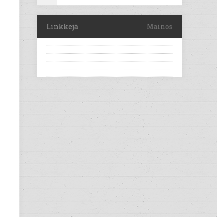
Linkkejä
Mainos