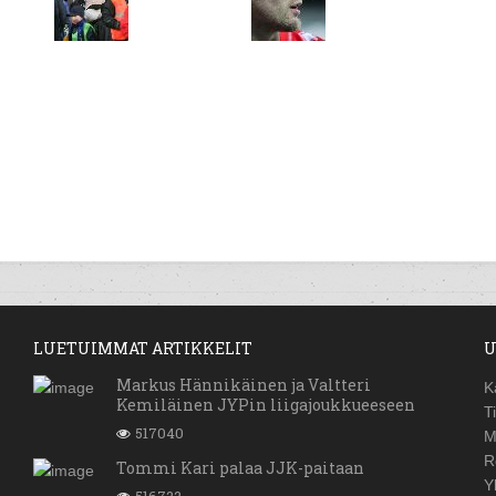
LUETUIMMAT ARTIKKELIT
U
Markus Hännikäinen ja Valtteri
K
Kemiläinen JYPin liigajoukkueeseen
T
517040
M
R
Tommi Kari palaa JJK-paitaan
Y