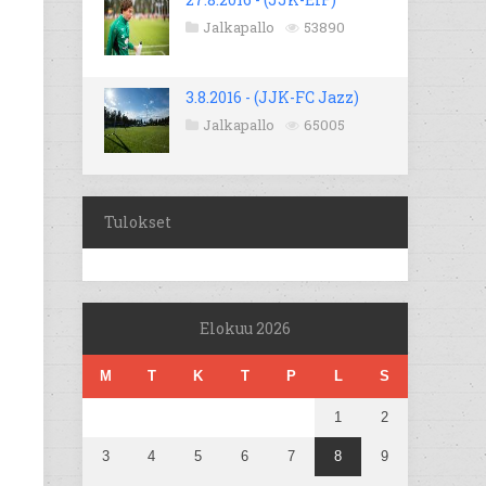
Jalkapallo
53890
3.8.2016 - (JJK-FC Jazz)
Jalkapallo
65005
Tulokset
Elokuu 2026
M
T
K
T
P
L
S
1
2
3
4
5
6
7
8
9