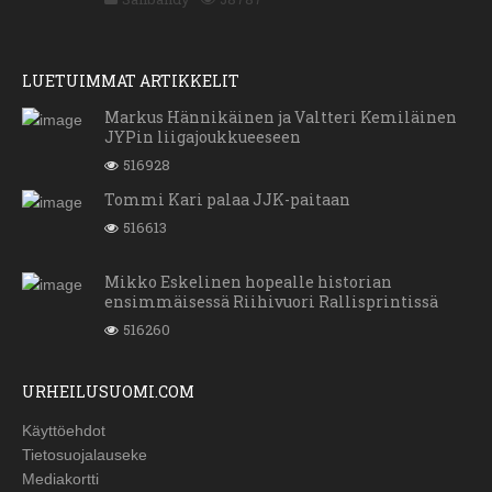
LUETUIMMAT ARTIKKELIT
Markus Hännikäinen ja Valtteri Kemiläinen
JYPin liigajoukkueeseen
516928
Tommi Kari palaa JJK-paitaan
516613
Mikko Eskelinen hopealle historian
ensimmäisessä Riihivuori Rallisprintissä
516260
URHEILUSUOMI.COM
Käyttöehdot
Tietosuojalauseke
Mediakortti