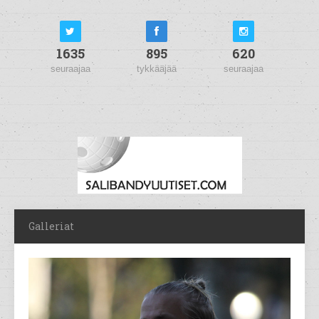
1635
895
620
seuraajaa
tykkääjää
seuraajaa
Galleriat