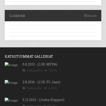
Linkkejä
Mainos
KATSOTUIMMAT GALLERIAT
5.8.2013 - (JJK-MYPA)
Jalkapallo
71805
3.8.2016 - (JJK-FC Jazz)
Jalkapallo
64919
5.12.2013 - (Josba-Happee)
Salibandy
58787