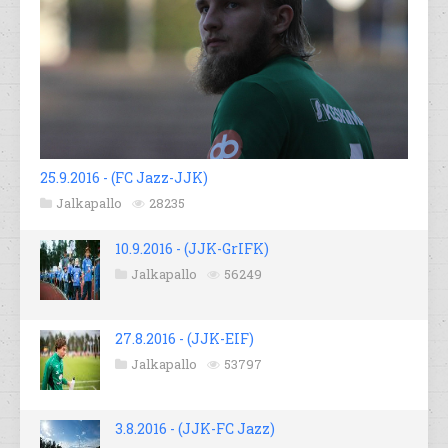
25.9.2016 - (FC Jazz-JJK)
Jalkapallo
28235
10.9.2016 - (JJK-GrIFK)
Jalkapallo
56249
27.8.2016 - (JJK-EIF)
Jalkapallo
53797
3.8.2016 - (JJK-FC Jazz)