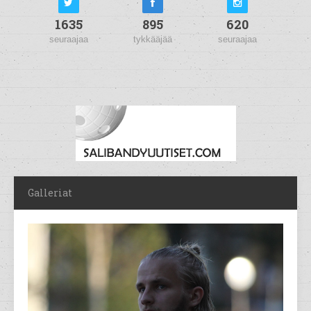
1635
895
620
seuraajaa
tykkääjää
seuraajaa
Galleriat