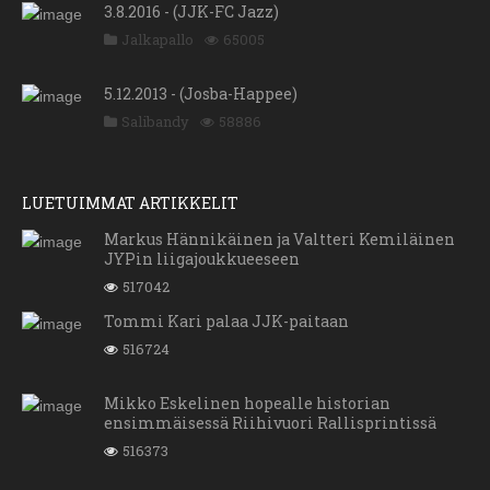
3.8.2016 - (JJK-FC Jazz)
Jalkapallo
65005
5.12.2013 - (Josba-Happee)
Salibandy
58886
LUETUIMMAT ARTIKKELIT
Markus Hännikäinen ja Valtteri Kemiläinen
JYPin liigajoukkueeseen
517042
Tommi Kari palaa JJK-paitaan
516724
Mikko Eskelinen hopealle historian
ensimmäisessä Riihivuori Rallisprintissä
516373