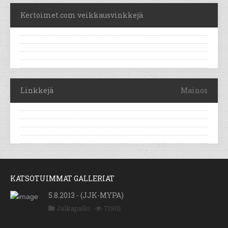
Kertoimet.com veikkausvinkkejä
Linkkejä
Mainos
KATSOTUIMMAT GALLERIAT
5.8.2013 - (JJK-MYPA)
Jalkapallo
71901