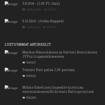
3.8.2016 - (JJK-FC Jazz)
Jalkapallo
64919
5.12.2013 - (Josba-Happee)
Salibandy
58787
LUETUIMMAT ARTIKKELIT
Markus Hännikäinen ja Valtteri Kemiläinen
JYPin liigajoukkueeseen
516927
Tommi Kari palaa JJK-paitaan
516612
Mikko Eskelinen hopealle historian
ensimmäisessä Riihivuori Rallisprintissä
516259