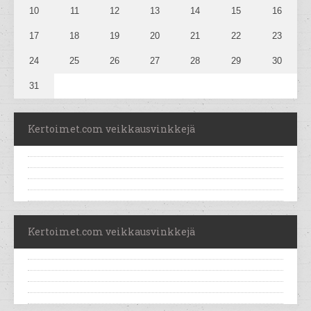
10
11
12
13
14
15
16
17
18
19
20
21
22
23
24
25
26
27
28
29
30
31
Kertoimet.com veikkausvinkkejä
Kertoimet.com veikkausvinkkejä