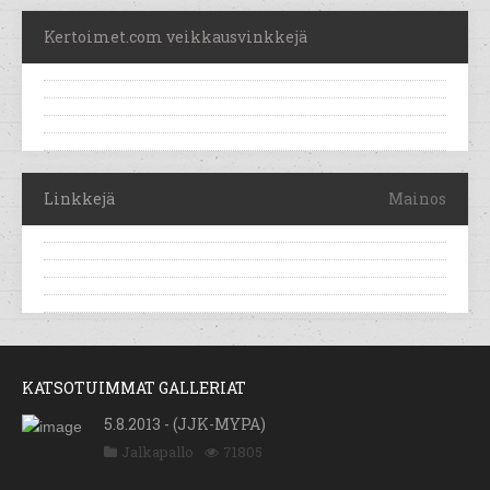
Kertoimet.com veikkausvinkkejä
Linkkejä
Mainos
KATSOTUIMMAT GALLERIAT
5.8.2013 - (JJK-MYPA)
Jalkapallo
71805