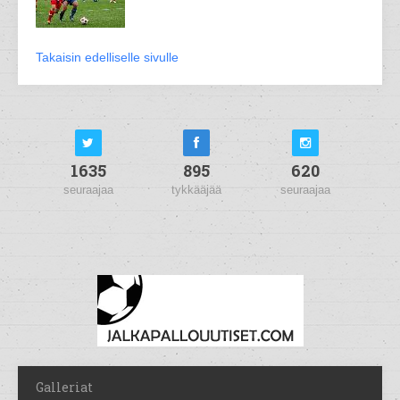
Takaisin edelliselle sivulle
1635
895
620
seuraajaa
tykkääjää
seuraajaa
Galleriat