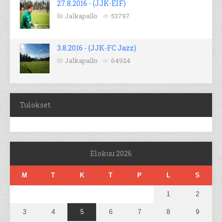
27.8.2016 - (JJK-EIF)
Jalkapallo
53797
3.8.2016 - (JJK-FC Jazz)
Jalkapallo
64924
Tulokset
Elokuu 2026
M
T
K
T
P
L
S
1
2
3
4
5
6
7
8
9