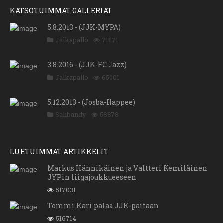
KATSOTUIMMAT GALLERIAT
5.8.2013 - (JJK-MYPA)
Jalkapallo
71871
3.8.2016 - (JJK-FC Jazz)
Jalkapallo
65001
5.12.2013 - (Josba-Happee)
Salibandy
58878
LUETUIMMAT ARTIKKELIT
Markus Hännikäinen ja Valtteri Kemiläinen
JYPin liigajoukkueeseen
517031
Tommi Kari palaa JJK-paitaan
516714