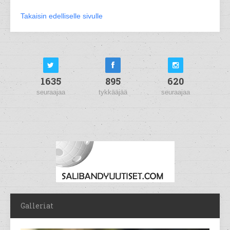
Takaisin edelliselle sivulle
1635
895
620
seuraajaa
tykkääjää
seuraajaa
Galleriat