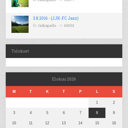
3.8.2016 - (JJK-FC Jazz)
Jalkapallo
65001
Tulokset
Elokuu 2026
M
T
K
T
P
L
S
1
2
3
4
5
6
7
8
9
10
11
12
13
14
15
16