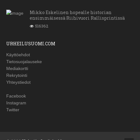
Mikko Eskelinen hopealle historian
ensimmäisessä Riihivuori Rallisprintissä
516362
URHEILUSUOMI.COM
Käyttöehdot
Tietosuojalauseke
Mediakortti
Rekrytointi
Yhteystiedot
Facebook
Instagram
Twitter