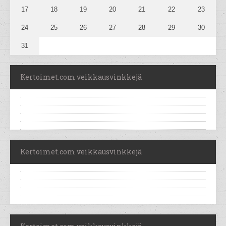
17
18
19
20
21
22
23
24
25
26
27
28
29
30
31
Kertoimet.com veikkausvinkkejä
Kertoimet.com veikkausvinkkejä