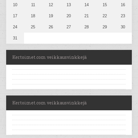
10
11
12
13
14
15
16
17
18
19
20
21
22
23
24
25
26
27
28
29
30
31
Kertoimet.com veikkausvinkkejä
Kertoimet.com veikkausvinkkejä