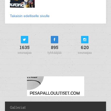
Takaisin edelliselle sivulle
1635
895
620
seuraajaa
tykkääjää
seuraajaa
Galleriat