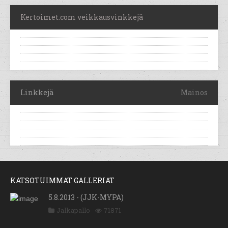
Kertoimet.com veikkausvinkkejä
Linkkejä
Mainos
KATSOTUIMMAT GALLERIAT
5.8.2013 - (JJK-MYPA)
Jalkapallo
71871