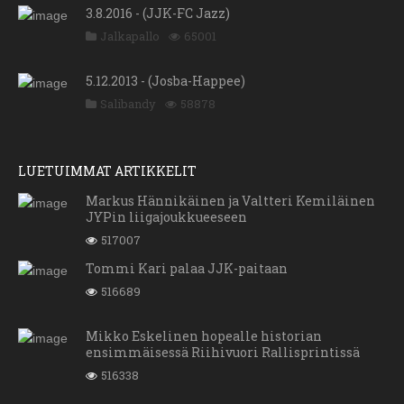
3.8.2016 - (JJK-FC Jazz)
Jalkapallo
65001
5.12.2013 - (Josba-Happee)
Salibandy
58878
LUETUIMMAT ARTIKKELIT
Markus Hännikäinen ja Valtteri Kemiläinen
JYPin liigajoukkueeseen
517007
Tommi Kari palaa JJK-paitaan
516689
Mikko Eskelinen hopealle historian
ensimmäisessä Riihivuori Rallisprintissä
516338