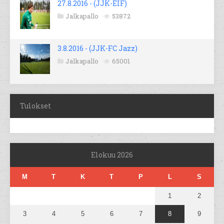
27.8.2016 - (JJK-EIF)
Jalkapallo
53872
3.8.2016 - (JJK-FC Jazz)
Jalkapallo
65001
Tulokset
Elokuu 2026
M
T
K
T
P
L
S
1
2
3
4
5
6
7
8
9