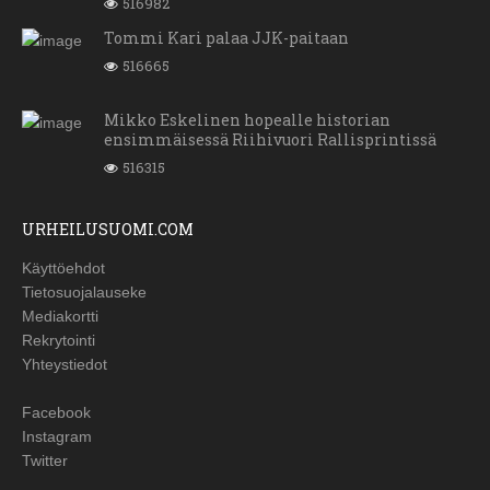
516982
Tommi Kari palaa JJK-paitaan
516665
Mikko Eskelinen hopealle historian
ensimmäisessä Riihivuori Rallisprintissä
516315
URHEILUSUOMI.COM
Käyttöehdot
Tietosuojalauseke
Mediakortti
Rekrytointi
Yhteystiedot
Facebook
Instagram
Twitter