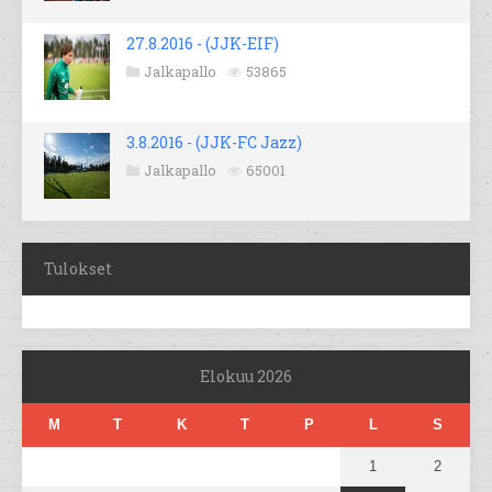
27.8.2016 - (JJK-EIF)
Jalkapallo
53865
3.8.2016 - (JJK-FC Jazz)
Jalkapallo
65001
Tulokset
Elokuu 2026
M
T
K
T
P
L
S
1
2