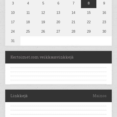
3
4
5
6
7
8
9
10
11
12
13
14
15
16
17
18
19
20
21
22
23
24
25
26
27
28
29
30
31
Kertoimet.com veikkausvinkkejä
Linkkejä
Mainos