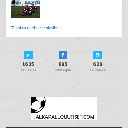
Takaisin edelliselle sivulle
1635
895
620
seuraajaa
tykkääjää
seuraajaa