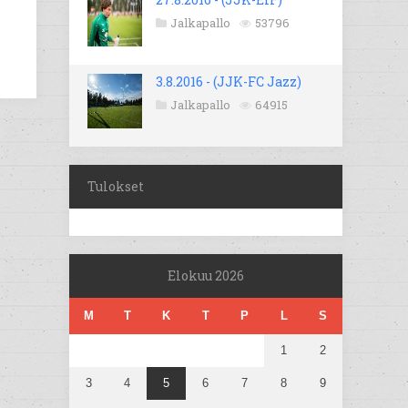
Jalkapallo
53796
3.8.2016 - (JJK-FC Jazz)
Jalkapallo
64915
Tulokset
Elokuu 2026
M
T
K
T
P
L
S
1
2
3
4
5
6
7
8
9