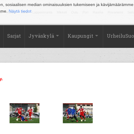
en, sosiaalisen median ominaisuuksien tukemiseen ja kävijämäärämme
amme.
Näytä tiedot
la
Kuopio
Lahti
Lappeenranta
Mikkeli
Oulu
Pori
Rauma
Rovaniemi
Sein
Sarjat
Jyväskylä
Kaupungit
UrheiluSu
y.