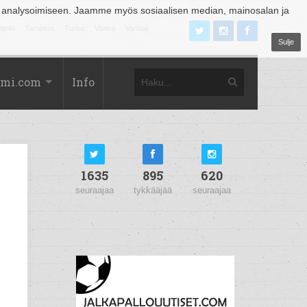
 analysoimiseen. Jaamme myös sosiaalisen median, mainosalan ja
äjoki
Tampere
Turku
Vaasa
Vantaa
Sulje
omi.com
Info
1635
895
620
seuraajaa
tykkääjää
seuraajaa