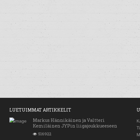
LUETUIMMAT ARTIKKELIT
U
Markus Hännikäinen ja Valtteri
K
Kemiläinen JYPin liigajoukkueeseen
T
516922
M