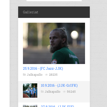
Galleriat
25.9.2016 - (FC Jazz-JJK)
Jalkapallo
28235
10.9.2016 - (JJK-GrIFK)
Jalkapallo
56245
27.8.2016 - (JJK-EIF)