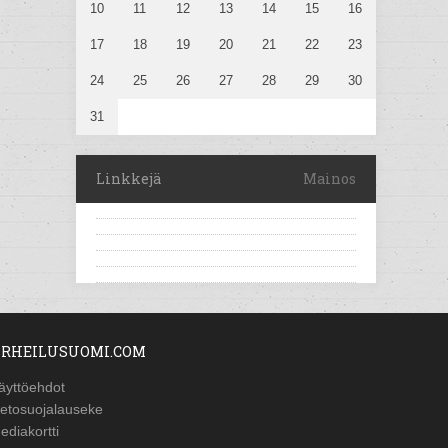
10
11
12
13
14
15
16
17
18
19
20
21
22
23
24
25
26
27
28
29
30
31
Linkkejä
Mainos
RHEILUSUOMI.COM
äyttöehdot
ietosuojalauseke
ediakortti