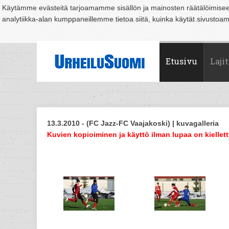
Käytämme evästeitä tarjoamamme sisällön ja mainosten räätälöimise
analytiikka-alan kumppaneillemme tietoa siitä, kuinka käytät sivusto
Suomi
Espoo
Helsinki
Hämeenlinna
Joensuu
Jyväskylä
Kouvo
Etusivu
Lajit
13.3.2010 - (FC Jazz-FC Vaajakoski) | kuvagalleria
Kuvien kopioiminen ja käyttö ilman lupaa on kiellett