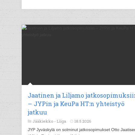
Jaatinen ja Liljamo jatkosopimuksii
– JYPin ja KeuPa HT:n yhteistyö
jatkuu
Jääkiekko -
Liiga
18.5.2026
JYP Jyväskylä on solminut jatkosopimukset Otto Jaatise