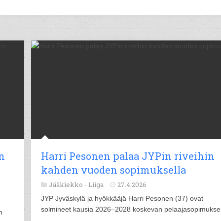
n
Harri Pesonen palaa JYPin riveihin
kahden vuoden sopimuksella
Jääkiekko -
Liiga
27.4.2026
JYP Jyväskylä ja hyökkääjä Harri Pesonen (37) ovat
solmineet kausia 2026–2028 koskevan pelaajasopimukse
n