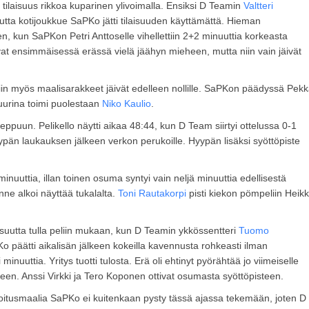
 tilaisuus rikkoa kuparinen ylivoimalla. Ensiksi D Teamin
Valtteri
utta kotijoukkue SaPKo jätti tilaisuuden käyttämättä. Hieman
kun SaPKon Petri Anttoselle vihellettiin 2+2 minuuttia korkeasta
at ensimmäisessä erässä vielä jäähyn mieheen, mutta niin vain jäivät
iin myös maalisarakkeet jäivät edelleen nollille. SaPKon päädyssä Pek
uurina toimi puolestaan
Niko Kaulio
.
ppuun. Pelikello näytti aikaa 48:44, kun D Team siirtyi ottelussa 0-1
ypän laukauksen jälkeen verkon perukoille. Hyypän lisäksi syöttöpiste
inuuttia, illan toinen osuma syntyi vain neljä minuuttia edellisestä
nne alkoi näyttää tukalalta.
Toni Rautakorpi
pisti kiekon pömpeliin Heikk
laisuutta tulla peliin mukaan, kun D Teamin ykkössentteri
Tuomo
o päätti aikalisän jälkeen kokeilla kavennusta rohkeasti ilman
 minuuttia. Yritys tuotti tulosta. Erä oli ehtinyt pyörähtää jo viimeiselle
:een. Anssi Virkki ja Tero Koponen ottivat osumasta syöttöpisteen.
soitusmaalia SaPKo ei kuitenkaan pysty tässä ajassa tekemään, joten D