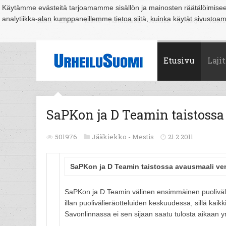
Käytämme evästeitä tarjoamamme sisällön ja mainosten räätälöimise
analytiikka-alan kumppaneillemme tietoa siitä, kuinka käytät sivusto
Suomi
Espoo
Helsinki
Hämeenlinna
Joensuu
Jyväskylä
Kouvo
Etusivu
Lajit
SaPKon ja D Teamin taistoss
501976
Jääkiekko -
Mestis
21.2.2011
SaPKon ja D Teamin taistossa avausmaali ve
SaPKon ja D Teamin välinen ensimmäinen puolivälie
illan puolivälieräotteluiden keskuudessa, sillä kaik
Savonlinnassa ei sen sijaan saatu tulosta aikaan yr