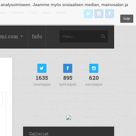
 analysoimiseen. Jaamme myös sosiaalisen median, mainosalan ja
äjoki
Tampere
Turku
Vaasa
Vantaa
Sulje
omi.com
Info
1635
895
620
seuraajaa
tykkääjää
seuraajaa
Galleriat