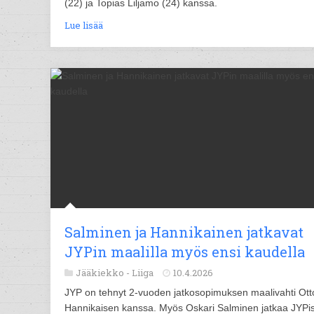
(22) ja Topias Liljamo (24) kanssa.
Lue lisää
Salminen ja Hannikainen jatkavat
JYPin maalilla myös ensi kaudella
Jääkiekko -
Liiga
10.4.2026
JYP on tehnyt 2-vuoden jatkosopimuksen maalivahti Ott
Hannikaisen kanssa. Myös Oskari Salminen jatkaa JYPi