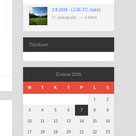
3.8.2016 - (JJK-FC Jazz)
Jalkapallo
64954
Tulokset
Elokuu 2026
M
T
K
T
P
L
S
1
2
3
4
5
6
7
8
9
10
11
12
13
14
15
16
17
18
19
20
21
22
23