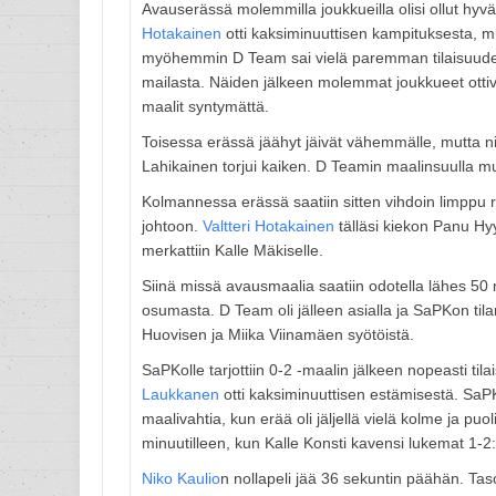
Avauserässä molemmilla joukkueilla olisi ollut hyvä
Hotakainen
otti kaksiminuuttisen kampituksesta, m
myöhemmin D Team sai vielä paremman tilaisuuden, 
mailasta. Näiden jälkeen molemmat joukkueet ottiv
maalit syntymättä.
Toisessa erässä jäähyt jäivät vähemmälle, mutta n
Lahikainen torjui kaiken. D Teamin maalinsuulla m
Kolmannessa erässä saatiin sitten vihdoin limppu re
johtoon.
Valtteri Hotakainen
tälläsi kiekon Panu Hy
merkattiin Kalle Mäkiselle.
Siinä missä avausmaalia saatiin odotella lähes 50 m
osumasta. D Team oli jälleen asialla ja SaPKon tila
Huovisen ja Miika Viinamäen syötöistä.
SaPKolle tarjottiin 0-2 -maalin jälkeen nopeasti ti
Laukkanen
otti kaksiminuuttisen estämisestä. SaPK
maalivahtia, kun erää oli jäljellä vielä kolme ja puoli
minuutilleen, kun Kalle Konsti kavensi lukemat 1-2
Niko Kaulio
n nollapeli jää 36 sekuntin päähän. Ta