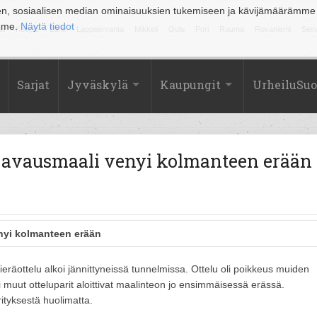
en, sosiaalisen median ominaisuuksien tukemiseen ja kävijämäärämme
amme.
Näytä tiedot
la
Kuopio
Lahti
Lappeenranta
Mikkeli
Oulu
Pori
Rauma
Rovaniemi
Sein
Sarjat
Jyväskylä
Kaupungit
UrheiluSu
a avausmaali venyi kolmanteen erään
nyi kolmanteen erään
räottelu alkoi jännittyneissä tunnelmissa. Ottelu oli poikkeus muiden
ki muut otteluparit aloittivat maalinteon jo ensimmäisessä erässä.
ityksestä huolimatta.