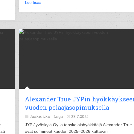
Lue lisää
Alexander True JYPin hyökkäyksee
vuoden pelaajasopimuksella
Jääkiekko -
Liiga
28.7.2025
o
JYP Jyväskylä Oy ja tanskalaishyökkääjä Alexander True
ssä
ovat solmineet kauden 2025–2026 kattavan