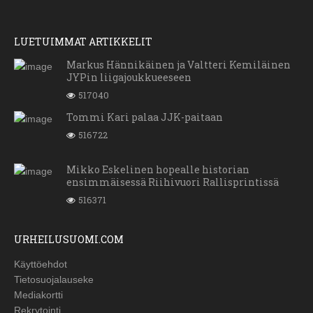
LUETUIMMAT ARTIKKELIT
Markus Hännikäinen ja Valtteri Kemiläinen
JYPin liigajoukkueeseen
517040
Tommi Kari palaa JJK-paitaan
516722
Mikko Eskelinen hopealle historian
ensimmäisessä Riihivuori Rallisprintissä
516371
URHEILUSUOMI.COM
Käyttöehdot
Tietosuojalauseke
Mediakortti
Rekrytointi