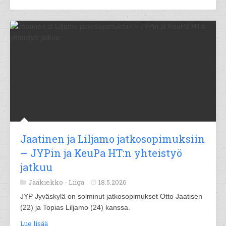
Jaatinen ja Liljamo jatkosopimuksiin
– JYPin ja KeuPa HT:n yhteistyö
jatkuu
Jääkiekko -
Liiga
18.5.2026
JYP Jyväskylä on solminut jatkosopimukset Otto Jaatisen
(22) ja Topias Liljamo (24) kanssa.
Lue lisää