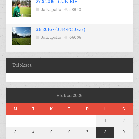
27.8.2016 - (JJK-EIF)
Jalkapallo
53890
3.8.2016 - (JJK-FC Jazz)
Jalkapallo
65005
Tulokset
Elokuu 2026
M
T
K
T
P
L
S
1
2
3
4
5
6
7
8
9