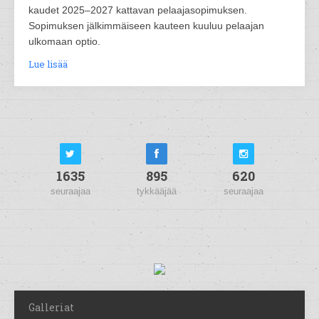
kaudet 2025–2027 kattavan pelaajasopimuksen.
Sopimuksen jälkimmäiseen kauteen kuuluu pelaajan
ulkomaan optio.
Lue lisää
1635
895
620
seuraajaa
tykkääjää
seuraajaa
Galleriat