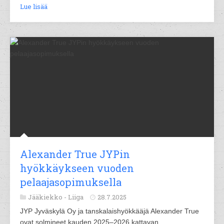
Lue lisää
Alexander True JYPin
hyökkäykseen vuoden
pelaajasopimuksella
Jääkiekko -
Liiga
28.7.2025
JYP Jyväskylä Oy ja tanskalaishyökkääjä Alexander True
ovat solmineet kauden 2025–2026 kattavan