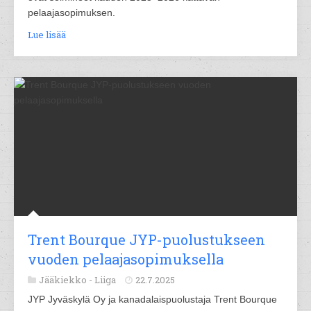
pelaajasopimuksen.
Lue lisää
Trent Bourque JYP-puolustukseen
vuoden pelaajasopimuksella
Jääkiekko -
Liiga
22.7.2025
JYP Jyväskylä Oy ja kanadalaispuolustaja Trent Bourque