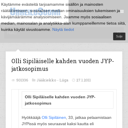
Käytämme evästeitä tarjoamamme sisällön ja mainosten
räätälöimiseen, sosiaalisen median ominaisuuksien tukemiseen ja
kävijämäärämme analysoimiseen. Jaamme myös sosiaalisen
median, mainosalan ja analytiikka-alan kumppaneillemme tietoa siitä,
kuinka käytät sivustoamme.
Näytä tiedot
Sulje
Olli Sipiläiselle kahden vuoden JYP-
jatkosopimus
501336
Jääkiekko -
Liiga
27.1.2011
Olli Sipiläiselle kahden vuoden JYP-
jatkosopimus
Hyökkääjä
Olli Sipiläinen
, 33, jatkaa pelaamistaan
JYPissä myös seuraavat kaksi kautta eli