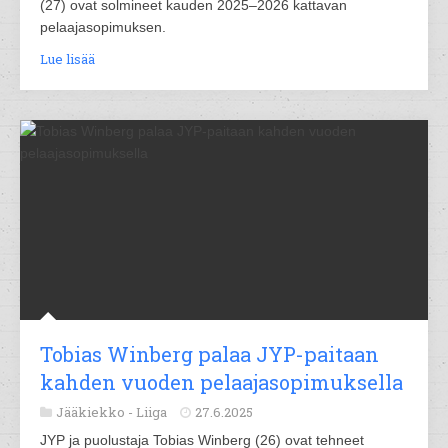
(27) ovat solmineet kauden 2025–2026 kattavan
pelaajasopimuksen.
Lue lisää
Tobias Winberg palaa JYP-paitaan
kahden vuoden pelaajasopimuksella
Jääkiekko -
Liiga
27.6.2025
JYP ja puolustaja Tobias Winberg (26) ovat tehneet