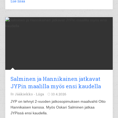
Lue lisää
Salminen ja Hannikainen jatkavat
JYPin maalilla myös ensi kaudella
Jääkiekko -
Liiga
10.4.2026
JYP on tehnyt 2-vuoden jatkosopimuksen maalivahti Otto
Hannikaisen kanssa. Myös Oskari Salminen jatkaa
JYPissä ensi kaudella.