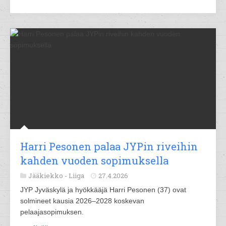
Harri Pesonen palaa JYPin riveihin
kahden vuoden sopimuksella
Jääkiekko -
Liiga
27.4.2026
JYP Jyväskylä ja hyökkääjä Harri Pesonen (37) ovat
solmineet kausia 2026–2028 koskevan
pelaajasopimuksen.