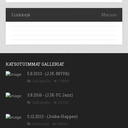
Linkkejä
Mainos
KATSOTUIMMAT GALLERIAT
5.8.2013 - (JJK-MYPA)
Jalkapallo
71889
3.8.2016 - (JJK-FC Jazz)
Jalkapallo
65001
5.12.2013 - (Josba-Happee)
Salibandy
58882