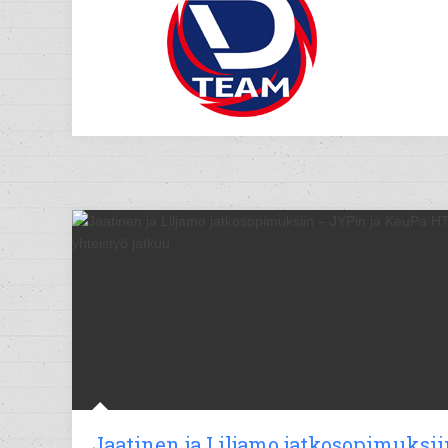
Jaatinen ja Liljamo jatkosopimuksii