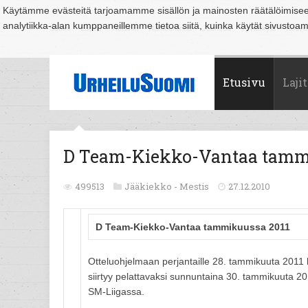
Käytämme evästeitä tarjoamamme sisällön ja mainosten räätälöimise
analytiikka-alan kumppaneillemme tietoa siitä, kuinka käytät sivusto
Suomi
Espoo
Helsinki
Hämeenlinna
Joensuu
Jyväskylä
Kouvo
Etusivu
Lajit
D Team-Kiekko-Vantaa tamm
499513
Jääkiekko -
Mestis
27.12.2010
D Team-Kiekko-Vantaa tammikuussa 2011
Otteluohjelmaan perjantaille 28. tammikuuta 2011 
siirtyy pelattavaksi sunnuntaina 30. tammikuuta 2011
SM-Liigassa.