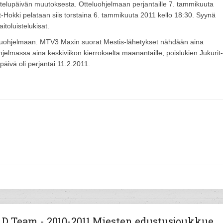
ttelupäivän muutoksesta. Otteluohjelmaan perjantaille 7. tammikuuta
it-Hokki pelataan siis torstaina 6. tammikuuta 2011 kello 18:30. Syynä
itoluistelukisat.
eluohjelmaan. MTV3 Maxin suorat Mestis-lähetykset nähdään aina
hjelmassa aina keskiviikon kierrokselta maanantaille, poislukien Jukurit-
äivä oli perjantai 11.2.2011.
D Team - 2010-2011 Miesten edustusjoukkue