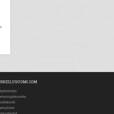
t
RHEILUSUOMI.COM
äyttöehdot
ietosuojalauseke
ediakortti
ekrytointi
hteystiedot