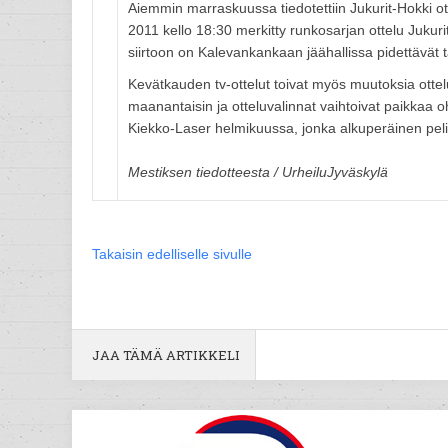
Aiemmin marraskuussa tiedotettiin Jukurit-Hokki o
2011 kello 18:30 merkitty runkosarjan ottelu Jukur
siirtoon on Kalevankankaan jäähallissa pidettävät ta
Kevätkauden tv-ottelut toivat myös muutoksia ott
maanantaisin ja otteluvalinnat vaihtoivat paikkaa o
Kiekko-Laser helmikuussa, jonka alkuperäinen pelip
Mestiksen tiedotteesta / UrheiluJyväskylä
Takaisin edelliselle sivulle
JAA TÄMÄ ARTIKKELI