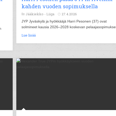
kahden vuoden sopimuksella
Jääkiekko -
Liiga
27.4.2026
JYP Jyväskylä ja hyökkääjä Harri Pesonen (37) ovat
solmineet kausia 2026–2028 koskevan pelaajasopimukse
n
Lue lisää