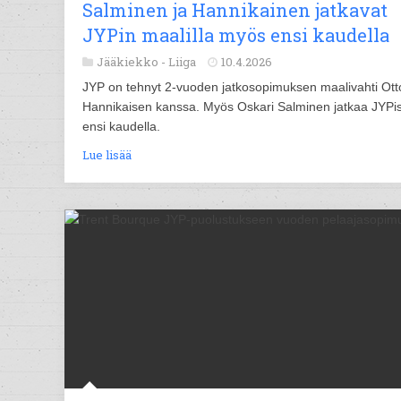
Salminen ja Hannikainen jatkavat
JYPin maalilla myös ensi kaudella
Jääkiekko -
Liiga
10.4.2026
JYP on tehnyt 2-vuoden jatkosopimuksen maalivahti Ott
Hannikaisen kanssa. Myös Oskari Salminen jatkaa JYPi
ensi kaudella.
Lue lisää