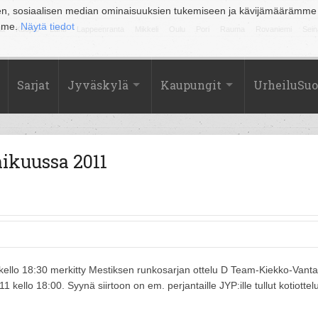
en, sosiaalisen median ominaisuuksien tukemiseen ja kävijämäärämme
amme.
Näytä tiedot
la
Kuopio
Lahti
Lappeenranta
Mikkeli
Oulu
Pori
Rauma
Rovaniemi
Sein
Sarjat
Jyväskylä
Kaupungit
UrheiluSu
ikuussa 2011
kello 18:30 merkitty Mestiksen runkosarjan ottelu D Team-Kiekko-Vant
 kello 18:00. Syynä siirtoon on em. perjantaille JYP:ille tullut kotiottel