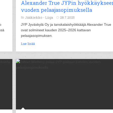
Alexander True JYPin hyökkäyksee
vuoden pelaajasopimuksella
Jääkiekko -
Liiga
28.7.2025
o
JYP Jyväskylä Oy ja tanskalaishyökkääjä Alexander True
ssä
ovat solmineet kauden 2025–2026 kattavan
pelaajasopimuksen.
Lue lisää