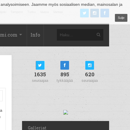
 analysoimiseen. Jaamme myös sosiaalisen median, mainosalan ja
äjoki
Tampere
Turku
Vaasa
Vantaa
Sulje
omi.com
Info
1635
895
620
seuraajaa
tykkääjää
seuraajaa
aa
u
Galleriat