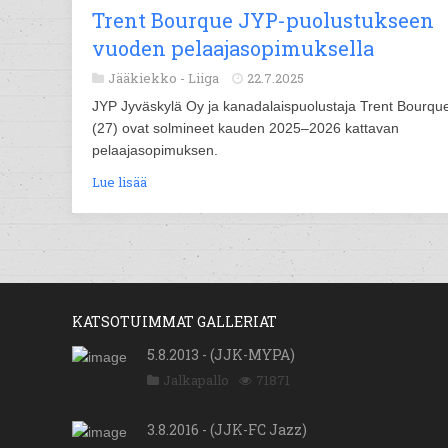
Trent Bourque JYP-puolustukseen
vuoden pelaajasopimuksella
Jääkiekko -
Liiga
22.7.2025
JYP Jyväskylä Oy ja kanadalaispuolustaja Trent Bourqu
(27) ovat solmineet kauden 2025–2026 kattavan
pelaajasopimuksen.
Lue lisää
KATSOTUIMMAT GALLERIAT
5.8.2013 - (JJK-MYPA)
Jalkapallo
71871
3.8.2016 - (JJK-FC Jazz)