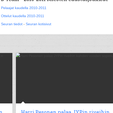
Pelaajat kaudella 2010-2011
Ottelut kaudella 2010-2011
Seuran tiedot
-
Seuran kotisivut
n
Harri Pesonen palaa JYPin riveihin