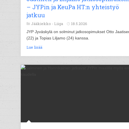
– JYPin ja KeuPa HT:n yhteistyö
jatkuu
Jääkiekko -
Liiga
18.5.2026
JYP Jyväskylä on solminut jatkosopimukset Otto Jaatise
(22) ja Topias Liljamo (24) kanssa.
Lue lisää