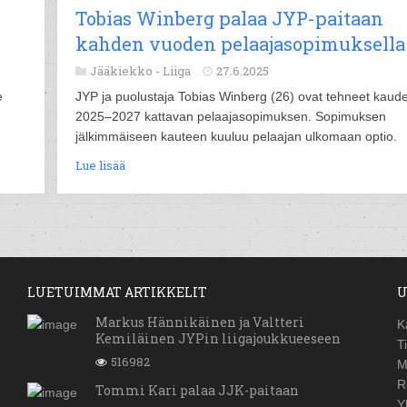
Tobias Winberg palaa JYP-paitaan
kahden vuoden pelaajasopimuksella
Jääkiekko -
Liiga
27.6.2025
e
JYP ja puolustaja Tobias Winberg (26) ovat tehneet kaude
2025–2027 kattavan pelaajasopimuksen. Sopimuksen
jälkimmäiseen kauteen kuuluu pelaajan ulkomaan optio.
Lue lisää
LUETUIMMAT ARTIKKELIT
U
Markus Hännikäinen ja Valtteri
K
Kemiläinen JYPin liigajoukkueeseen
T
516982
M
R
Tommi Kari palaa JJK-paitaan
Y