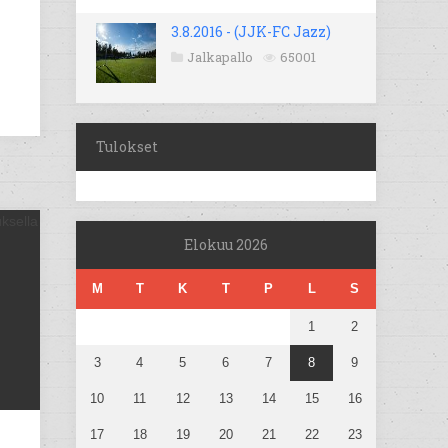
3.8.2016 - (JJK-FC Jazz)
Jalkapallo
65001
Tulokset
Elokuu 2026
M
T
K
T
P
L
S
1
2
3
4
5
6
7
8
9
10
11
12
13
14
15
16
17
18
19
20
21
22
23