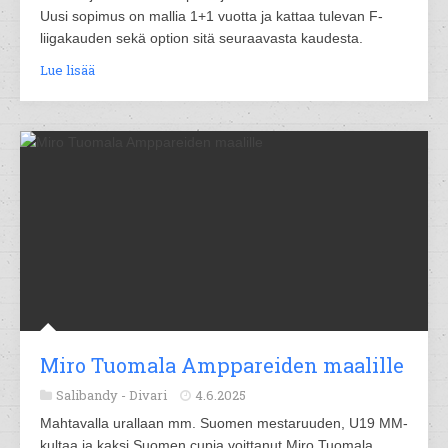
Uusi sopimus on mallia 1+1 vuotta ja kattaa tulevan F-
liigakauden sekä option sitä seuraavasta kaudesta.
Lue lisää
Miro Tuomala Amppareiden maalille
Salibandy -
Divari
4.6.2025
Mahtavalla urallaan mm. Suomen mestaruuden, U19 MM-
kultaa ja kaksi Suomen cupia voittanut Miro Tuomala