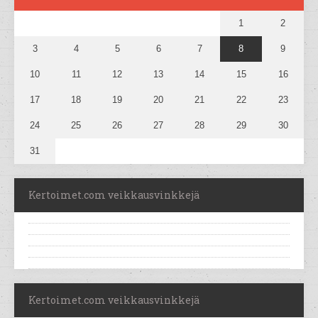
1
2
3
4
5
6
7
8
9
10
11
12
13
14
15
16
17
18
19
20
21
22
23
24
25
26
27
28
29
30
31
Kertoimet.com veikkausvinkkejä
Kertoimet.com veikkausvinkkejä