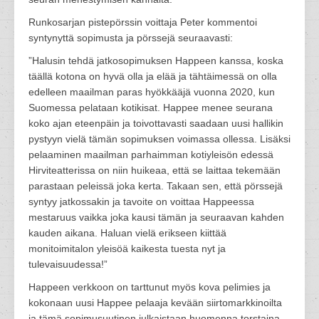
Runkosarjan pistepörssin voittaja Peter kommentoi
syntynyttä sopimusta ja pörssejä seuraavasti:
”Halusin tehdä jatkosopimuksen Happeen kanssa, koska
täällä kotona on hyvä olla ja elää ja tähtäimessä on olla
edelleen maailman paras hyökkääjä vuonna 2020, kun
Suomessa pelataan kotikisat. Happee menee seurana
koko ajan eteenpäin ja toivottavasti saadaan uusi hallikin
pystyyn vielä tämän sopimuksen voimassa ollessa. Lisäksi
pelaaminen maailman parhaimman kotiyleisön edessä
Hirviteatterissa on niin huikeaa, että se laittaa tekemään
parastaan peleissä joka kerta. Takaan sen, että pörssejä
syntyy jatkossakin ja tavoite on voittaa Happeessa
mestaruus vaikka joka kausi tämän ja seuraavan kahden
kauden aikana. Haluan vielä erikseen kiittää
monitoimitalon yleisöä kaikesta tuesta nyt ja
tulevaisuudessa!”
Happeen verkkoon on tarttunut myös kova pelimies ja
kokonaan uusi Happee pelaaja kevään siirtomarkkinoilta
ja tämä sopimusuutinen julkaistaan huomenna torstaina