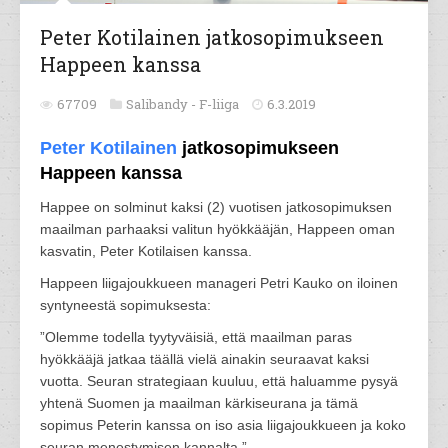
Peter Kotilainen jatkosopimukseen
Happeen kanssa
67709
Salibandy -
F-liiga
6.3.2019
Peter Kotilainen
jatkosopimukseen
Happeen kanssa
Happee on solminut kaksi (2) vuotisen jatkosopimuksen
maailman parhaaksi valitun hyökkääjän, Happeen oman
kasvatin, Peter Kotilaisen kanssa.
Happeen liigajoukkueen manageri Petri Kauko on iloinen
syntyneestä sopimuksesta:
”Olemme todella tyytyväisiä, että maailman paras
hyökkääjä jatkaa täällä vielä ainakin seuraavat kaksi
vuotta. Seuran strategiaan kuuluu, että haluamme pysyä
yhtenä Suomen ja maailman kärkiseurana ja tämä
sopimus Peterin kanssa on iso asia liigajoukkueen ja koko
seuran menestymisen kannalta.”