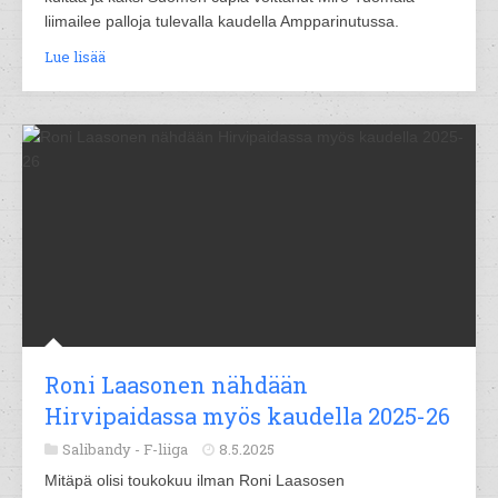
liimailee palloja tulevalla kaudella Ampparinutussa.
Lue lisää
Roni Laasonen nähdään
Hirvipaidassa myös kaudella 2025-26
Salibandy -
F-liiga
8.5.2025
Mitäpä olisi toukokuu ilman Roni Laasosen