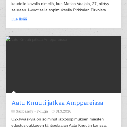
kaudelle kovalla nimellä, kun Matias Vaajala, 27, siirtyy
seuraan 1-vuotisella sopimuksella Pirkkalan Pirkoista.
Lue lisää
Aatu Knuuti jatkaa Amppareissa
Salibandy -
F-liiga
31.3.2026
O2-Jyväskylä on solminut jatkosopimuksen miesten
edustusjoukkueen tähtipelaajan Aatu Knuutin kanssa.