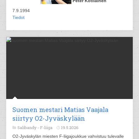
Peter Kotilainen
7.9.1994
Tiedot
Suomen mestari Matias Vaajala
siirtyy O2-Jyväskylään
Salibandy -
F-liiga
19.5.2026
O2-Jyväskylän miesten F-liigajoukkue vahvistuu tulevalle