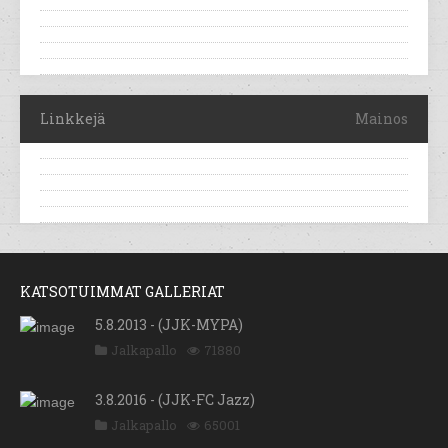
Linkkejä
Mainos
KATSOTUIMMAT GALLERIAT
5.8.2013 - (JJK-MYPA)
Jalkapallo
71880
3.8.2016 - (JJK-FC Jazz)
Jalkapallo
65001