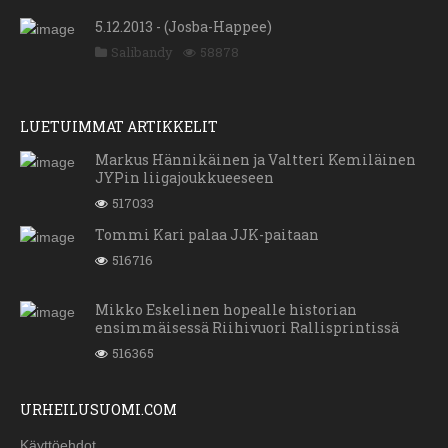
5.12.2013 - (Josba-Happee)
Salibandy
58878
LUETUIMMAT ARTIKKELIT
Markus Hännikäinen ja Valtteri Kemiläinen
JYPin liigajoukkueeseen
517033
Tommi Kari palaa JJK-paitaan
516716
Mikko Eskelinen hopealle historian
ensimmäisessä Riihivuori Rallisprintissä
516365
URHEILUSUOMI.COM
Käyttöehdot