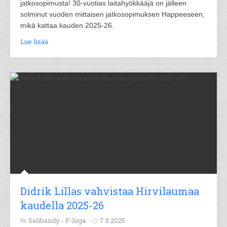
jatkosopimusta! 30-vuotias laitahyökkääjä on jälleen
solminut vuoden mittaisen jatkosopimuksen Happeeseen,
mikä kattaa kauden 2025-26.
Lue lisää
Didrik Lillas vahvistaa Hirvilaumaa
kaudella 2025-26
Salibandy -
F-liiga
7.5.2025