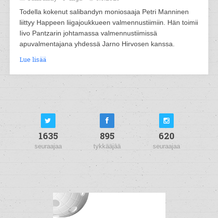
Todella kokenut salibandyn moniosaaja Petri Manninen
liittyy Happeen liigajoukkueen valmennustiimiin. Hän toimii
Iivo Pantzarin johtamassa valmennustiimissä
apuvalmentajana yhdessä Jarno Hirvosen kanssa.
Lue lisää
1635
895
620
seuraajaa
tykkääjää
seuraajaa