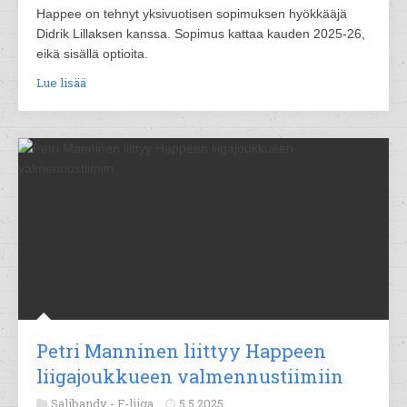
Happee on tehnyt yksivuotisen sopimuksen hyökkääjä
Didrik Lillaksen kanssa. Sopimus kattaa kauden 2025-26,
eikä sisällä optioita.
Lue lisää
Petri Manninen liittyy Happeen
liigajoukkueen valmennustiimiin
Salibandy -
F-liiga
5.5.2025