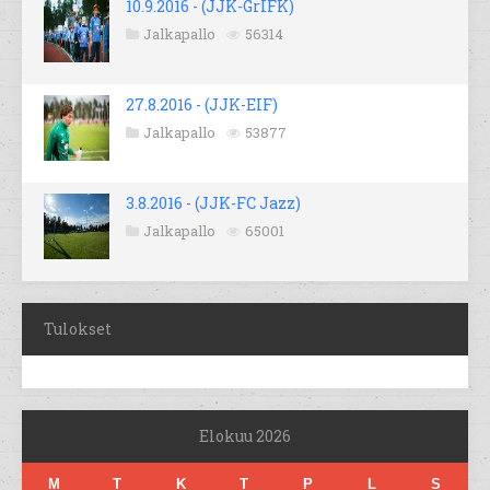
10.9.2016 - (JJK-GrIFK)
Jalkapallo
56314
27.8.2016 - (JJK-EIF)
Jalkapallo
53877
3.8.2016 - (JJK-FC Jazz)
Jalkapallo
65001
Tulokset
Elokuu 2026
M
T
K
T
P
L
S