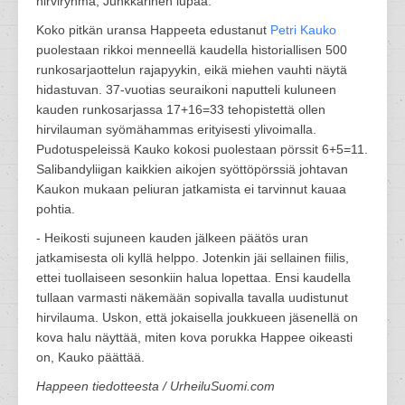
hirviryhmä, Junkkarinen lupaa.
Koko pitkän uransa Happeeta edustanut
Petri Kauko
puolestaan rikkoi menneellä kaudella historiallisen 500
runkosarjaottelun rajapyykin, eikä miehen vauhti näytä
hidastuvan. 37-vuotias seuraikoni naputteli kuluneen
kauden runkosarjassa 17+16=33 tehopistettä ollen
hirvilauman syömähammas erityisesti ylivoimalla.
Pudotuspeleissä Kauko kokosi puolestaan pörssit 6+5=11.
Salibandyliigan kaikkien aikojen syöttöpörssiä johtavan
Kaukon mukaan peliuran jatkamista ei tarvinnut kauaa
pohtia.
- Heikosti sujuneen kauden jälkeen päätös uran
jatkamisesta oli kyllä helppo. Jotenkin jäi sellainen fiilis,
ettei tuollaiseen sesonkiin halua lopettaa. Ensi kaudella
tullaan varmasti näkemään sopivalla tavalla uudistunut
hirvilauma. Uskon, että jokaisella joukkueen jäsenellä on
kova halu näyttää, miten kova porukka Happee oikeasti
on, Kauko päättää.
Happeen tiedotteesta / UrheiluSuomi.com