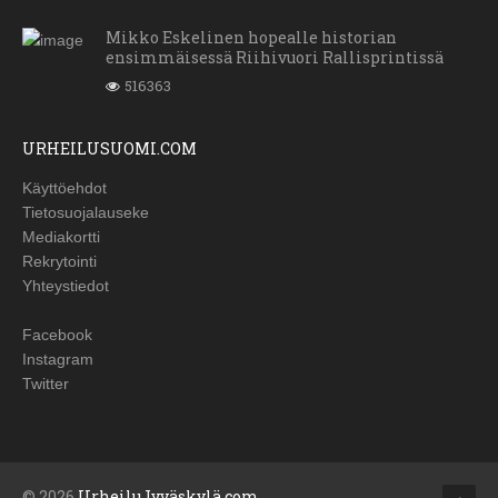
Mikko Eskelinen hopealle historian
ensimmäisessä Riihivuori Rallisprintissä
516363
URHEILUSUOMI.COM
Käyttöehdot
Tietosuojalauseke
Mediakortti
Rekrytointi
Yhteystiedot
Facebook
Instagram
Twitter
© 2026
UrheiluJyväskylä.com
.