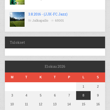
3.8.2016 - (JJK-FC Jazz)
Jalkapallo
65001
Tulokset
Elokuu 2026
M
T
K
T
P
L
S
1
2
3
4
5
6
7
8
9
10
11
12
13
14
15
16