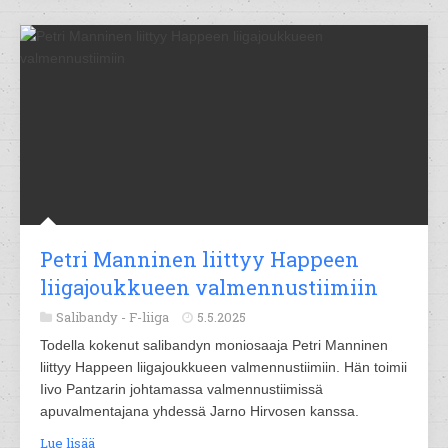
Petri Manninen liittyy Happeen
liigajoukkueen valmennustiimiin
Salibandy -
F-liiga
5.5.2025
Todella kokenut salibandyn moniosaaja Petri Manninen
liittyy Happeen liigajoukkueen valmennustiimiin. Hän toimii
Iivo Pantzarin johtamassa valmennustiimissä
apuvalmentajana yhdessä Jarno Hirvosen kanssa.
Lue lisää