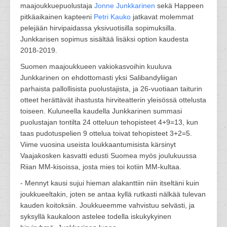
maajoukkuepuolustaja
Jonne Junkkarinen
sekä Happeen
pitkäaikainen kapteeni
Petri Kauko
jatkavat molemmat
pelejään hirvipaidassa yksivuotisilla sopimuksilla.
Junkkarisen sopimus sisältää lisäksi option kaudesta
2018-2019.
Suomen maajoukkueen vakiokasvoihin kuuluva
Junkkarinen on ehdottomasti yksi Salibandyliigan
parhaista pallollisista puolustajista, ja 26-vuotiaan taiturin
otteet herättävät ihastusta hirviteatterin yleisössä ottelusta
toiseen. Kuluneella kaudella Junkkarinen summasi
puolustajan tontilta 24 otteluun tehopisteet 4+9=13, kun
taas pudotuspelien 9 ottelua toivat tehopisteet 3+2=5.
Viime vuosina useista loukkaantumisista kärsinyt
Vaajakosken kasvatti edusti Suomea myös joulukuussa
Riian MM-kisoissa, josta mies toi kotiin MM-kultaa.
- Mennyt kausi sujui hieman alakanttiin niin itseltäni kuin
joukkueeltakin, joten se antaa kyllä rutkasti nälkää tulevan
kauden koitoksiin. Joukkueemme vahvistuu selvästi, ja
syksyllä kaukaloon astelee todella iskukykyinen