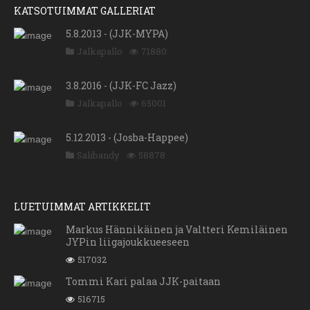
KATSOTUIMMAT GALLERIAT
5.8.2013 - (JJK-MYPA)
Jalkapallo
71880
3.8.2016 - (JJK-FC Jazz)
Jalkapallo
65001
5.12.2013 - (Josba-Happee)
Salibandy
58878
LUETUIMMAT ARTIKKELIT
Markus Hännikäinen ja Valtteri Kemiläinen
JYPin liigajoukkueeseen
517032
Tommi Kari palaa JJK-paitaan
516715