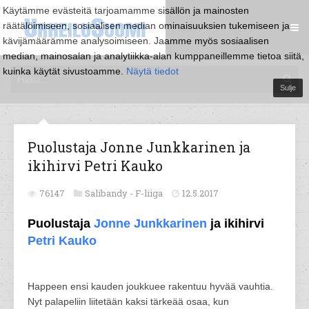
Käytämme evästeitä tarjoamamme sisällön ja mainosten
räätälöimiseen, sosiaalisen median ominaisuuksien tukemiseen ja
kävijämäärämme analysoimiseen. Jaamme myös sosiaalisen
median, mainosalan ja analytiikka-alan kumppaneillemme tietoa siitä,
kuinka käytät sivustoamme.
Näytä tiedot
Sulje
Puolustaja Jonne Junkkarinen ja
ikihirvi Petri Kauko
76147
Salibandy -
F-liiga
12.5.2017
Puolustaja
Jonne Junkkarinen
ja ikihirvi
Petri Kauko
Happeen ensi kauden joukkuee rakentuu hyvää vauhtia.
Nyt palapeliin liitetään kaksi tärkeää osaa, kun