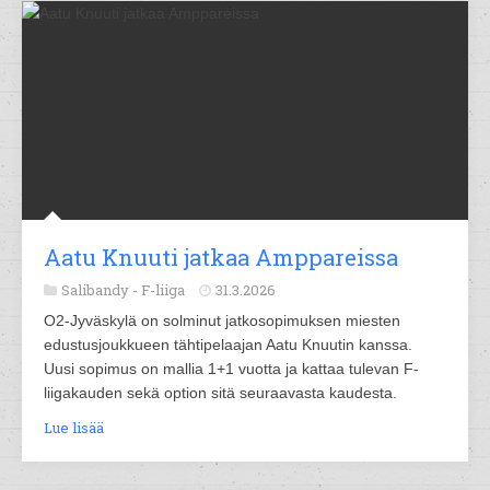
Aatu Knuuti jatkaa Amppareissa
Salibandy -
F-liiga
31.3.2026
O2-Jyväskylä on solminut jatkosopimuksen miesten
edustusjoukkueen tähtipelaajan Aatu Knuutin kanssa.
Uusi sopimus on mallia 1+1 vuotta ja kattaa tulevan F-
liigakauden sekä option sitä seuraavasta kaudesta.
Lue lisää