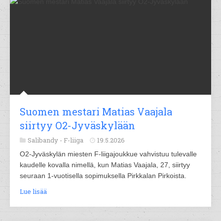
Suomen mestari Matias Vaajala
siirtyy O2-Jyväskylään
Salibandy -
F-liiga
19.5.2026
O2-Jyväskylän miesten F-liigajoukkue vahvistuu tulevalle
kaudelle kovalla nimellä, kun Matias Vaajala, 27, siirtyy
seuraan 1-vuotisella sopimuksella Pirkkalan Pirkoista.
Lue lisää