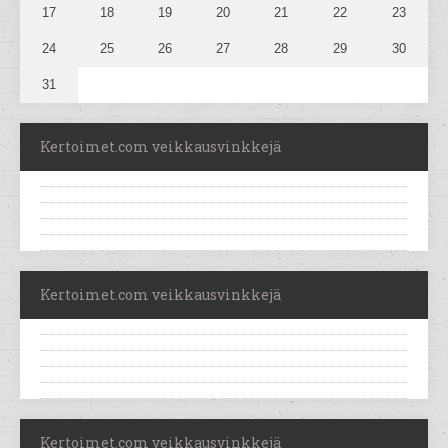
17
18
19
20
21
22
23
24
25
26
27
28
29
30
31
Kertoimet.com veikkausvinkkejä
Kertoimet.com veikkausvinkkejä
Kertoimet.com veikkausvinkkejä