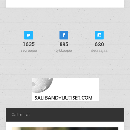
1635
895
620
seuraajaa
tykkääjää
seuraajaa
Galleriat