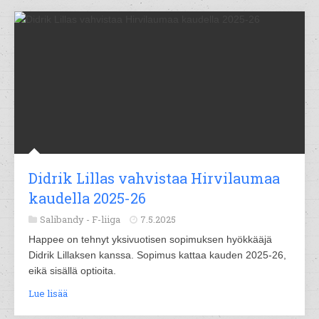
Didrik Lillas vahvistaa Hirvilaumaa
kaudella 2025-26
Salibandy -
F-liiga
7.5.2025
Happee on tehnyt yksivuotisen sopimuksen hyökkääjä
Didrik Lillaksen kanssa. Sopimus kattaa kauden 2025-26,
eikä sisällä optioita.
Lue lisää