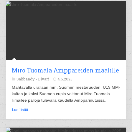
Miro Tuomala Amppareiden maalille
Salibandy -
Divari
4.6.2025
Mahtavalla urallaan mm. Suomen mestaruuden, U19 MM-
kultaa ja kaksi Suomen cupia voittanut Miro Tuomala
liimailee palloja tulevalla kaudella Ampparinutussa.
Lue lisää