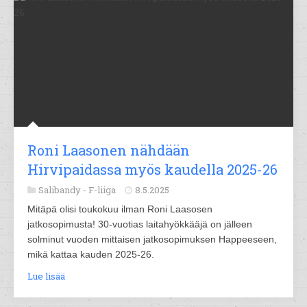
Roni Laasonen nähdään
Hirvipaidassa myös kaudella 2025-26
Salibandy -
F-liiga
8.5.2025
Mitäpä olisi toukokuu ilman Roni Laasosen
jatkosopimusta! 30-vuotias laitahyökkääjä on jälleen
solminut vuoden mittaisen jatkosopimuksen Happeeseen,
mikä kattaa kauden 2025-26.
Lue lisää