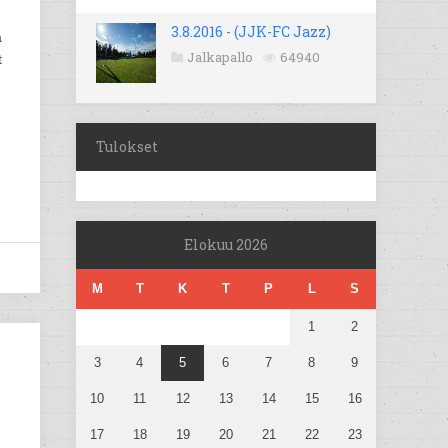
3.8.2016 - (JJK-FC Jazz)
ä
Jalkapallo
64940
t
Tulokset
Elokuu 2026
M
T
K
T
P
L
S
1
2
3
4
5
6
7
8
9
10
11
12
13
14
15
16
17
18
19
20
21
22
23