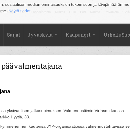
en, sosiaalisen median ominaisuuksien tukemiseen ja kävijämäärämme
amme.
Näytä tiedot
la
Kuopio
Lahti
Lappeenranta
Mikkeli
Oulu
Pori
Rauma
Rovaniemi
Sein
Sarjat
Jyväskylä
Kaupungit
UrheiluSu
n päävalmentajana
jana
ssa yksivuotisen jatkosopimuksen. Valmennustiimin Virtasen kanssa
arkko Hyytiä, 33.
taa kymmenennen kautensa JYP-organisaatiossa valmennustehtävissä s