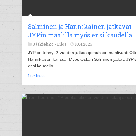
Salminen ja Hannikainen jatkavat
JYPin maalilla myös ensi kaudella
Jääkiekko -
Liiga
10.4.2026
JYP on tehnyt 2-vuoden jatkosopimuksen maalivahti Ott
Hannikaisen kanssa. Myös Oskari Salminen jatkaa JYPi
ensi kaudella.
Lue lisää