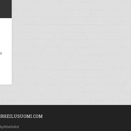
t
RHEILUSUOMI.COM
äyttöehdot