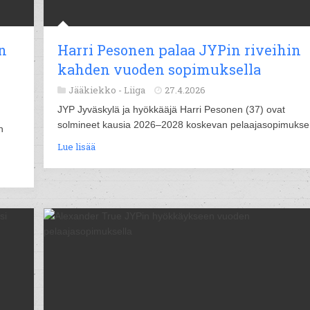
n
Harri Pesonen palaa JYPin riveihin
kahden vuoden sopimuksella
Jääkiekko -
Liiga
27.4.2026
JYP Jyväskylä ja hyökkääjä Harri Pesonen (37) ovat
solmineet kausia 2026–2028 koskevan pelaajasopimukse
n
Lue lisää