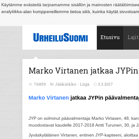
Käytämme evästeitä tarjoamamme sisällön ja mainosten räätälöimise
analytiikka-alan kumppaneillemme tietoa siitä, kuinka käytät sivusto
Suomi
Espoo
Helsinki
Hämeenlinna
Joensuu
Jyväskylä
Kouvo
Etusivu
Lajit
Marko Virtanen jatkaa JYPi
76859
Jääkiekko -
Liiga
3.3.2017
Marko Virtanen
jatkaa JYPin päävalmenta
JYP on solminut päävalmentaja Marko Virtasen, 48, kan
muodostavat kaudelle 2017-2018 Antti Turunen, 30, ja J
Jyväskyläläinen Virtanen, entinen JYP-kapteeni, aloit