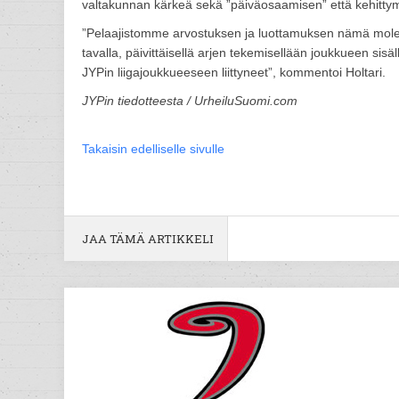
valtakunnan kärkeä sekä ”päiväosaamisen” että kehittymi
”Pelaajistomme arvostuksen ja luottamuksen nämä mol
tavalla, päivittäisellä arjen tekemisellään joukkueen sisäl
JYPin liigajoukkueeseen liittyneet”, kommentoi Holtari.
JYPin tiedotteesta / UrheiluSuomi.com
Takaisin edelliselle sivulle
JAA TÄMÄ ARTIKKELI