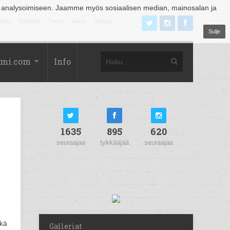
 analysoimiseen. Jaamme myös sosiaalisen median, mainosalan ja
äjoki
Tampere
Turku
Vaasa
Vantaa
Sulje
omi.com
Info
1635
895
620
seuraajaa
tykkääjää
seuraajaa
ekä
Galleriat