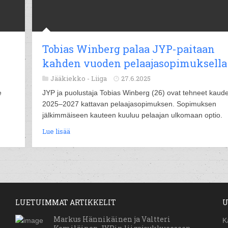
Tobias Winberg palaa JYP-paitaan
kahden vuoden pelaajasopimuksella
Jääkiekko -
Liiga
27.6.2025
e
JYP ja puolustaja Tobias Winberg (26) ovat tehneet kaude
2025–2027 kattavan pelaajasopimuksen. Sopimuksen
jälkimmäiseen kauteen kuuluu pelaajan ulkomaan optio.
Lue lisää
LUETUIMMAT ARTIKKELIT
U
Markus Hännikäinen ja Valtteri
K