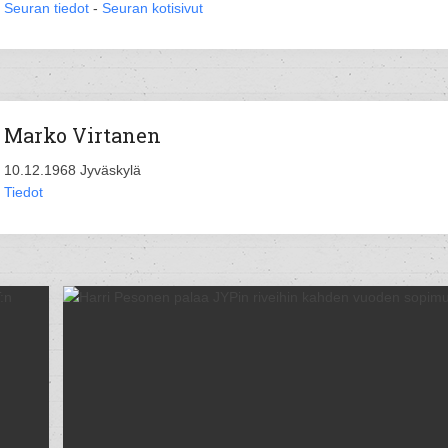
Seuran tiedot
-
Seuran kotisivut
Marko Virtanen
10.12.1968 Jyväskylä
Tiedot