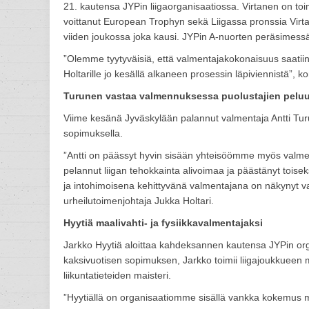
21. kautensa JYPin liigaorganisaatiossa. Virtanen on t
voittanut European Trophyn sekä Liigassa pronssia Virta
viiden joukossa joka kausi. JYPin A-nuorten peräsimes
”Olemme tyytyväisiä, että valmentajakokonaisuus saatiin n
Holtarille jo kesällä alkaneen prosessin läpiviennistä”,
Turunen vastaa valmennuksessa puolustajien peluut
Viime kesänä Jyväskylään palannut valmentaja Antti Tu
sopimuksella.
”Antti on päässyt hyvin sisään yhteisöömme myös valment
pelannut liigan tehokkainta alivoimaa ja päästänyt toise
ja intohimoisena kehittyvänä valmentajana on näkynyt vah
urheilutoimenjohtaja Jukka Holtari.
Hyytiä maalivahti- ja fysiikkavalmentajaksi
Jarkko Hyytiä aloittaa kahdeksannen kautensa JYPin org
kaksivuotisen sopimuksen, Jarkko toimii liigajoukkueen m
liikuntatieteiden maisteri.
”Hyytiällä on organisaatiomme sisällä vankka kokemus 