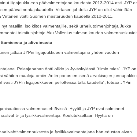
oiminut liigajoukkueen päävalmentajana kaudesta 2013-2014 asti. JYP o
sen päävalmentajakaudella. Virtasen johdolla JYP on ollut vähintään
sä Virtanen voitti Suomen mestaruuden kaudella 2010-2011.
yt maaliin. Iso kiitos valmentajille, sekä urheilutoimenjohtaja Jukka
 kommentoi toimitusjohtaja Aku Vallenius tulevan kauden valmennuskuvioi
tamisesta ja alivoimasta
runen jatkaa JYPin liigajoukkueen valmentajana yhden vuoden
ajana. Pelaajanahan Antti olikin jo Jyväskylässä ”tiimin mies”. JYP on
ksi vähiten maaleja omiin. Antin panos entisenä arvokisojen junnupakki
vasti JYPin liigajoukkueen peliotteissa tällä kaudella”, toteaa JYPin
anisaatiossa valmennustehtävissä. Hyytiä ja JYP ovat solmineet
aalivahti- ja fysiikkavalmentaja. Koulutukseltaan Hyytiä on
maalivahtivalmennuksesta ja fysiikkavalmentajana hän edustaa aivan