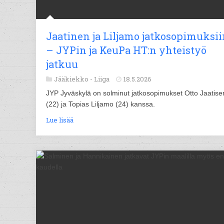
Jaatinen ja Liljamo jatkosopimuksii
– JYPin ja KeuPa HT:n yhteistyö
jatkuu
Jääkiekko -
Liiga
18.5.2026
JYP Jyväskylä on solminut jatkosopimukset Otto Jaatise
(22) ja Topias Liljamo (24) kanssa.
Lue lisää