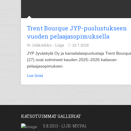
Trent Bourque JYP-puolustukseen
vuoden pelaajasopimuksella
Jääkiekko -
Liiga
22.7.2025
JYP Jyväskylä Oy ja kanadalaispuolustaja Trent Bourqu
(27) ovat solmineet kauden 2025–2026 kattavan
pelaajasopimuksen.
Lue lisää
KATSOTUIMMAT GALLERIAT
5.8.2013 - (JJK-MYPA)