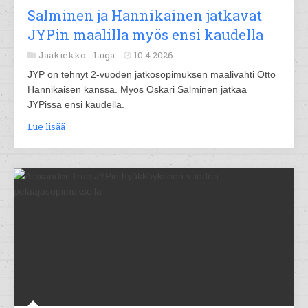
Salminen ja Hannikainen jatkavat
JYPin maalilla myös ensi kaudella
Jääkiekko -
Liiga
10.4.2026
JYP on tehnyt 2-vuoden jatkosopimuksen maalivahti Otto
Hannikaisen kanssa. Myös Oskari Salminen jatkaa
JYPissä ensi kaudella.
Lue lisää