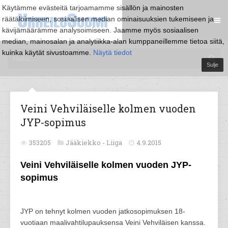
Käytämme evästeitä tarjoamamme sisällön ja mainosten
räätälöimiseen, sosiaalisen median ominaisuuksien tukemiseen ja
kävijämäärämme analysoimiseen. Jaamme myös sosiaalisen
median, mainosalan ja analytiikka-alan kumppaneillemme tietoa siitä,
kuinka käytät sivustoamme.
Näytä tiedot
Sulje
Veini Vehviläiselle kolmen vuoden
JYP-sopimus
353205
Jääkiekko -
Liiga
4.9.2015
Veini Vehviläiselle kolmen vuoden JYP-
sopimus
JYP on tehnyt kolmen vuoden jatkosopimuksen 18-
vuotiaan maalivahtilupauksensa Veini Vehviläisen kanssa.