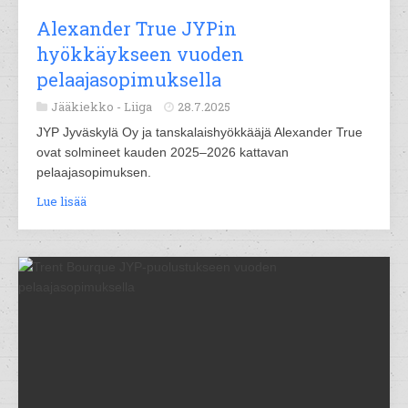
Alexander True JYPin
hyökkäykseen vuoden
pelaajasopimuksella
Jääkiekko -
Liiga
28.7.2025
JYP Jyväskylä Oy ja tanskalaishyökkääjä Alexander True
ovat solmineet kauden 2025–2026 kattavan
pelaajasopimuksen.
Lue lisää