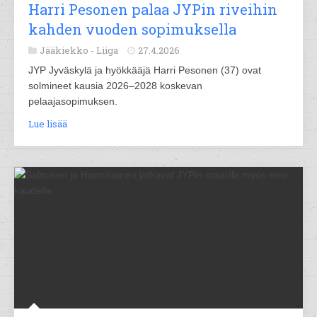
Harri Pesonen palaa JYPin riveihin
kahden vuoden sopimuksella
Jääkiekko -
Liiga
27.4.2026
JYP Jyväskylä ja hyökkääjä Harri Pesonen (37) ovat
solmineet kausia 2026–2028 koskevan
pelaajasopimuksen.
Lue lisää