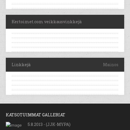
Kertoimet.com veikkausvinkkejä
Linkkejä
Mainos
KATSOTUIMMAT GALLERIAT
5.8.2013 - (JJK-MYPA)