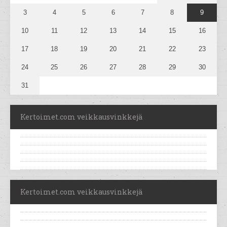
3
4
5
6
7
8
9
10
11
12
13
14
15
16
17
18
19
20
21
22
23
24
25
26
27
28
29
30
31
Kertoimet.com veikkausvinkkejä
Kertoimet.com veikkausvinkkejä