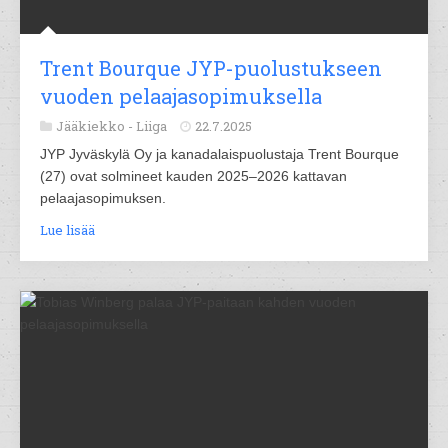
Trent Bourque JYP-puolustukseen
vuoden pelaajasopimuksella
Jääkiekko -
Liiga
22.7.2025
JYP Jyväskylä Oy ja kanadalaispuolustaja Trent Bourque
(27) ovat solmineet kauden 2025–2026 kattavan
pelaajasopimuksen.
Lue lisää