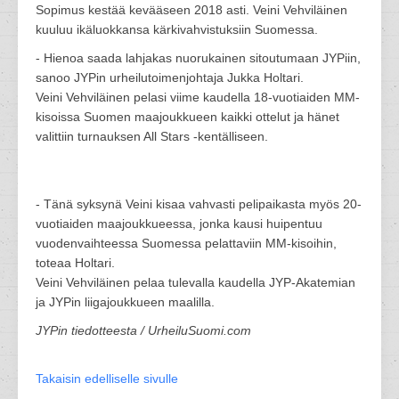
Sopimus kestää kevääseen 2018 asti. Veini Vehviläinen
kuuluu ikäluokkansa kärkivahvistuksiin Suomessa.
- Hienoa saada lahjakas nuorukainen sitoutumaan JYPiin,
sanoo JYPin urheilutoimenjohtaja Jukka Holtari.
Veini Vehviläinen pelasi viime kaudella 18-vuotiaiden MM-
kisoissa Suomen maajoukkueen kaikki ottelut ja hänet
valittiin turnauksen All Stars -kentälliseen.
- Tänä syksynä Veini kisaa vahvasti pelipaikasta myös 20-
vuotiaiden maajoukkueessa, jonka kausi huipentuu
vuodenvaihteessa Suomessa pelattaviin MM-kisoihin,
toteaa Holtari.
Veini Vehviläinen pelaa tulevalla kaudella JYP-Akatemian
ja JYPin liigajoukkueen maalilla.
JYPin tiedotteesta / UrheiluSuomi.com
Takaisin edelliselle sivulle