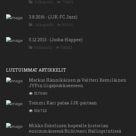
Jalkapallo
71889
3.8.2016 - (JJK-FC Jazz)
Jalkapallo
65001
5.12.2013 - (Josba-Happee)
Salibandy
58882
LUETUIMMAT ARTIKKELIT
Markus Hännikäinen ja Valtteri Kemiläinen
JYPin liigajoukkueeseen
517040
Tommi Kari palaa JJK-paitaan
516722
Mikko Eskelinen hopealle historian
ensimmäisessä Riihivuori Rallisprintissä