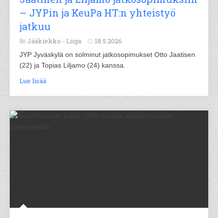
– JYPin ja KeuPa HT:n yhteistyö
jatkuu
Jääkiekko -
Liiga
18.5.2026
JYP Jyväskylä on solminut jatkosopimukset Otto Jaatisen
(22) ja Topias Liljamo (24) kanssa.
Lue lisää