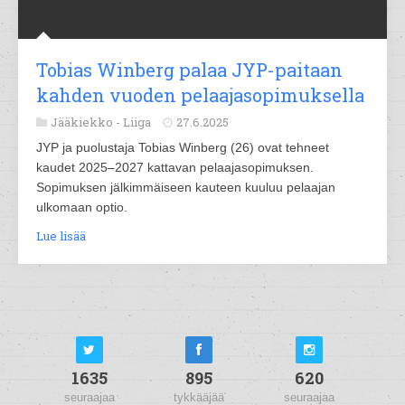
Tobias Winberg palaa JYP-paitaan
kahden vuoden pelaajasopimuksella
Jääkiekko -
Liiga
27.6.2025
JYP ja puolustaja Tobias Winberg (26) ovat tehneet
kaudet 2025–2027 kattavan pelaajasopimuksen.
Sopimuksen jälkimmäiseen kauteen kuuluu pelaajan
ulkomaan optio.
Lue lisää
1635
895
620
seuraajaa
tykkääjää
seuraajaa