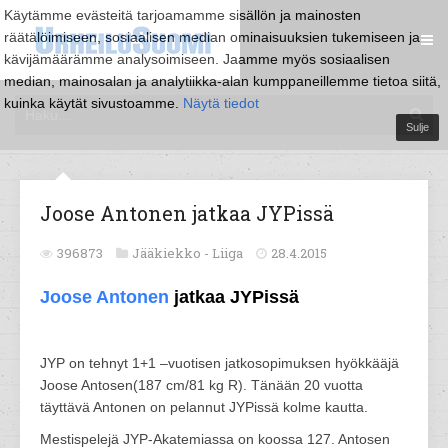
Käytämme evästeitä tarjoamamme sisällön ja mainosten
räätälöimiseen, sosiaalisen median ominaisuuksien tukemiseen ja
kävijämäärämme analysoimiseen. Jaamme myös sosiaalisen
median, mainosalan ja analytiikka-alan kumppaneillemme tietoa siitä,
kuinka käytät sivustoamme.
Näytä tiedot
Sulje
Joose Antonen jatkaa JYPissä
396873
Jääkiekko -
Liiga
28.4.2015
Joose Antonen
jatkaa JYPissä
JYP on tehnyt 1+1 –vuotisen jatkosopimuksen hyökkääjä
Joose Antosen(187 cm/81 kg R). Tänään 20 vuotta
täyttävä Antonen on pelannut JYPissä kolme kautta.
Mestispelejä JYP-Akatemiassa on koossa 127. Antosen