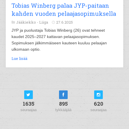
Tobias Winberg palaa JYP-paitaan
kahden vuoden pelaajasopimuksella
Jääkiekko -
Liiga
27.6.2025
JYP ja puolustaja Tobias Winberg (26) ovat tehneet
kaudet 2025–2027 kattavan pelaajasopimuksen.
Sopimuksen jälkimmäiseen kauteen kuuluu pelaajan
ulkomaan optio.
Lue lisää
1635
895
620
seuraajaa
tykkääjää
seuraajaa