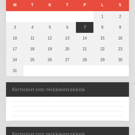
M
T
K
T
P
L
S
1
2
3
4
5
6
7
8
9
10
11
12
13
14
15
16
17
18
19
20
21
22
23
24
25
26
27
28
29
30
31
Kertoimet.com veikkausvinkkejä
Kertoimet.com veikkausvinkkejä