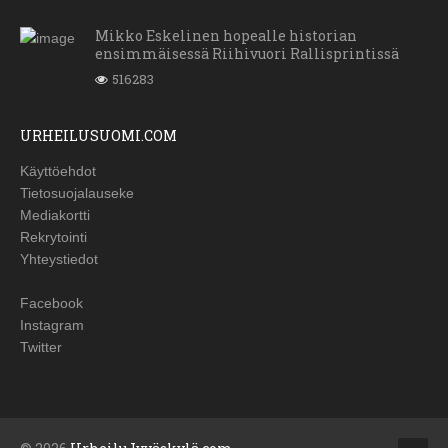
Mikko Eskelinen hopealle historian
ensimmäisessä Riihivuori Rallisprintissä
516283
URHEILUSUOMI.COM
Käyttöehdot
Tietosuojalauseke
Mediakortti
Rekrytointi
Yhteystiedot
Facebook
Instagram
Twitter