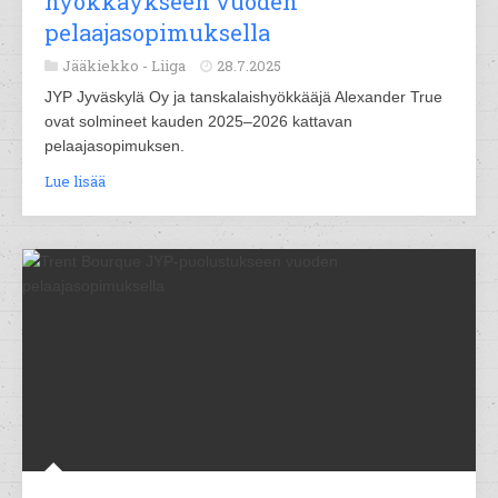
hyökkäykseen vuoden
pelaajasopimuksella
Jääkiekko -
Liiga
28.7.2025
JYP Jyväskylä Oy ja tanskalaishyökkääjä Alexander True
ovat solmineet kauden 2025–2026 kattavan
pelaajasopimuksen.
Lue lisää