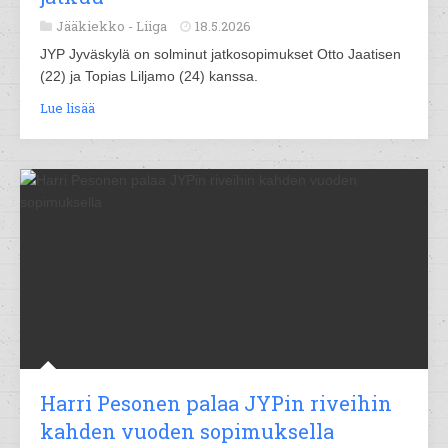
Jääkiekko -
Liiga
18.5.2026
JYP Jyväskylä on solminut jatkosopimukset Otto Jaatisen
(22) ja Topias Liljamo (24) kanssa.
Lue lisää
Harri Pesonen palaa JYPin riveihin
kahden vuoden sopimuksella