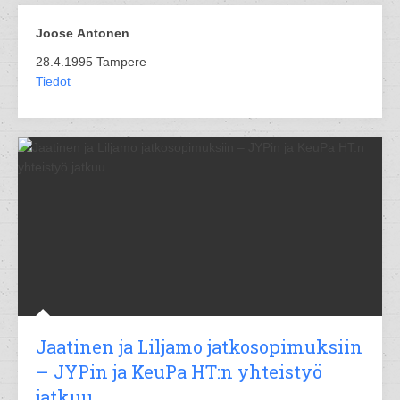
Joose Antonen
28.4.1995 Tampere
Tiedot
Jaatinen ja Liljamo jatkosopimuksiin
– JYPin ja KeuPa HT:n yhteistyö
jatkuu