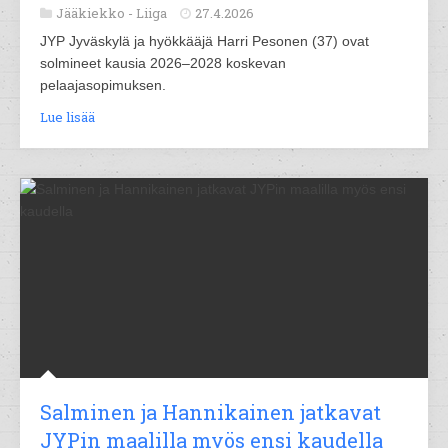
Jääkiekko -
Liiga
27.4.2026
JYP Jyväskylä ja hyökkääjä Harri Pesonen (37) ovat
solmineet kausia 2026–2028 koskevan
pelaajasopimuksen.
Lue lisää
Salminen ja Hannikainen jatkavat
JYPin maalilla myös ensi kaudella