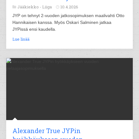
Jääkiekko -
Liiga
10.4.2026
JYP on tehnyt 2-vuoden jatkosopimuksen maalivahti Otto
Hannikaisen kanssa. Myös Oskari Salminen jatkaa
JYPissä ensi kaudella.
Lue lisää
Alexander True JYPin