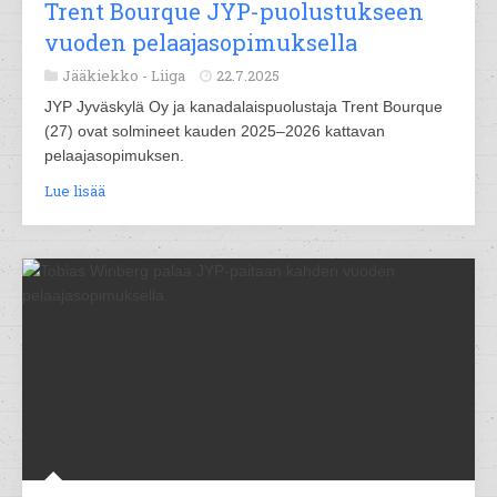
Trent Bourque JYP-puolustukseen
vuoden pelaajasopimuksella
Jääkiekko -
Liiga
22.7.2025
JYP Jyväskylä Oy ja kanadalaispuolustaja Trent Bourque
(27) ovat solmineet kauden 2025–2026 kattavan
pelaajasopimuksen.
Lue lisää