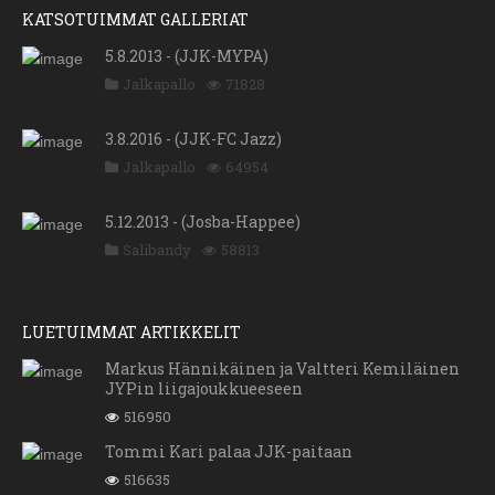
KATSOTUIMMAT GALLERIAT
5.8.2013 - (JJK-MYPA)
Jalkapallo
71828
3.8.2016 - (JJK-FC Jazz)
Jalkapallo
64954
5.12.2013 - (Josba-Happee)
Salibandy
58813
LUETUIMMAT ARTIKKELIT
Markus Hännikäinen ja Valtteri Kemiläinen
JYPin liigajoukkueeseen
516950
Tommi Kari palaa JJK-paitaan
516635