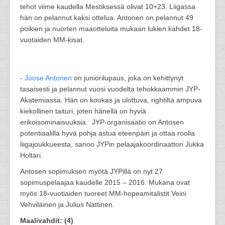
tehot viime kaudella Mestiksessä olivat 10+23. Liigassa
hän on pelannut kaksi ottelua. Antonen on pelannut 49
poikien ja nuorten maaotteluita mukaan lukien kahdet 18-
vuotaiden MM-kisat.
-
Joose Antonen
on juniorilupaus, joka on kehittynyt
tasaisesti ja pelannut vuosi vuodelta tehokkaammin JYP-
Akatemiassa. Hän on kookas ja ulottuva, rightilta ampuva
kiekollinen taituri, joten hänellä on hyviä
erikoisominaisuuksia. JYP-organisaatio on Antosen
potentiaalilla hyvä pohja astua eteenpäin ja ottaa roolia
liigajoukkueesta, sanoo JYPin pelaajakoordinaattori Jukka
Holtari.
Antosen sopimuksen myötä JYPillä on nyt 27
sopimuspelaajaa kaudelle 2015 – 2016. Mukana ovat
myös 18-vuotiaiden tuoreet MM-hopeamitalistit Veini
Vehviläinen ja Julius Nättinen.
Maalivahdit: (4)