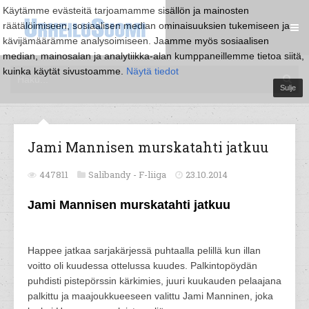
Käytämme evästeitä tarjoamamme sisällön ja mainosten
räätälöimiseen, sosiaalisen median ominaisuuksien tukemiseen ja
kävijämäärämme analysoimiseen. Jaamme myös sosiaalisen
median, mainosalan ja analytiikka-alan kumppaneillemme tietoa siitä,
kuinka käytät sivustoamme.
Näytä tiedot
Sulje
Jami Mannisen murskatahti jatkuu
447811
Salibandy -
F-liiga
23.10.2014
Jami Mannisen murskatahti jatkuu
Happee jatkaa sarjakärjessä puhtaalla pelillä kun illan
voitto oli kuudessa ottelussa kuudes. Palkintopöydän
puhdisti pistepörssin kärkimies, juuri kuukauden pelaajana
palkittu ja maajoukkueeseen valittu Jami Manninen, joka