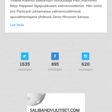
Todella kokenut salibandyn moniosaaja Petri Manninen
liittyy Happeen liigajoukkueen valmennustiimiin. Hän toimii
Iivo Pantzarin johtamassa valmennustiimissä
apuvalmentajana yhdessä Jarno Hirvosen kanssa.
Lue lisää
1635
895
620
seuraajaa
tykkääjää
seuraajaa