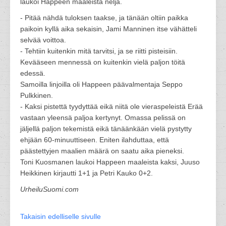
laukoi Happeen maaleista neljä.
- Pitää nähdä tuloksen taakse, ja tänään oltiin paikka
paikoin kyllä aika sekaisin, Jami Manninen itse vähätteli
selvää voittoa.
- Tehtiin kuitenkin mitä tarvitsi, ja se riitti pisteisiin.
Kevääseen mennessä on kuitenkin vielä paljon töitä
edessä.
Samoilla linjoilla oli Happeen päävalmentaja Seppo
Pulkkinen.
- Kaksi pistettä tyydyttää eikä niitä ole vieraspeleistä Erää
vastaan yleensä paljoa kertynyt. Omassa pelissä on
jäljellä paljon tekemistä eikä tänäänkään vielä pystytty
ehjään 60-minuuttiseen. Eniten ilahduttaa, että
päästettyjen maalien määrä on saatu aika pieneksi.
Toni Kuosmanen laukoi Happeen maaleista kaksi, Juuso
Heikkinen kirjautti 1+1 ja Petri Kauko 0+2.
UrheiluSuomi.com
Takaisin edelliselle sivulle