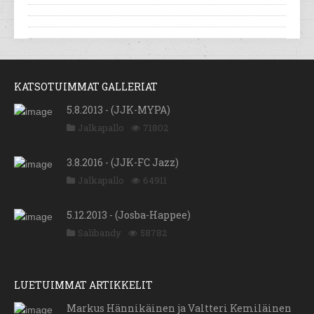
KATSOTUIMMAT GALLERIAT
5.8.2013 - (JJK-MYPA)
Jalkapallo
71802
3.8.2016 - (JJK-FC Jazz)
Jalkapallo
64911
5.12.2013 - (Josba-Happee)
Salibandy
58782
LUETUIMMAT ARTIKKELIT
Markus Hännikäinen ja Valtteri Kemiläinen