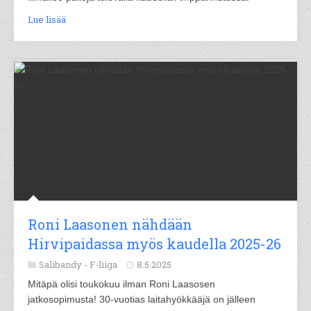
Lue lisää
Roni Laasonen nähdään
Hirvipaidassa myös kaudella 2025-26
Salibandy -
F-liiga
8.5.2025
Mitäpä olisi toukokuu ilman Roni Laasosen
jatkosopimusta! 30-vuotias laitahyökkääjä on jälleen