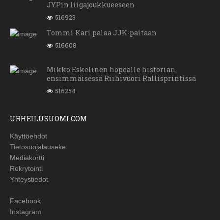
JYPin liigajoukkueeseen
516923
Tommi Kari palaa JJK-paitaan
516608
Mikko Eskelinen hopealle historian
ensimmäisessä Riihivuori Rallisprintissä
516254
URHEILUSUOMI.COM
Käyttöehdot
Tietosuojalauseke
Mediakortti
Rekrytointi
Yhteystiedot
Facebook
Instagram