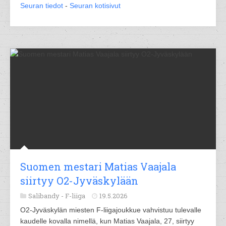
Seuran tiedot
-
Seuran kotisivut
Suomen mestari Matias Vaajala
siirtyy O2-Jyväskylään
Salibandy -
F-liiga
19.5.2026
O2-Jyväskylän miesten F-liigajoukkue vahvistuu tulevalle
kaudelle kovalla nimellä, kun Matias Vaajala, 27, siirtyy