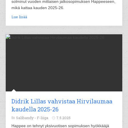
solminut vuoden mittaisen jatkosopimuksen Happeeseen,
mikä kattaa kauden 2025-26.
Lue lisää
Didrik Lillas vahvistaa Hirvilaumaa
kaudella 2025-26
Salibandy -
F-liiga
7.5.2025
Happee on tehnyt yksivuotisen sopimuksen hyökkääjä