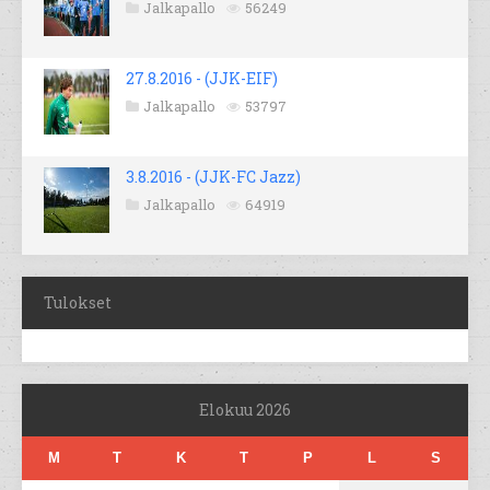
Jalkapallo
56249
27.8.2016 - (JJK-EIF)
Jalkapallo
53797
3.8.2016 - (JJK-FC Jazz)
Jalkapallo
64919
Tulokset
Elokuu 2026
M
T
K
T
P
L
S