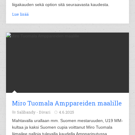
liigakauden sekä option sitä seuraavasta kaudesta.
Lue lisää
Miro Tuomala Amppareiden maalille
Salibandy -
Divari
4.6.2025
Mahtavalla urallaan mm. Suomen mestaruuden, U19 MM-
kultaa ja kaksi Suomen cupia voittanut Miro Tuomala
liimailee palloja tulevalla kaudella Ampparinutussa.