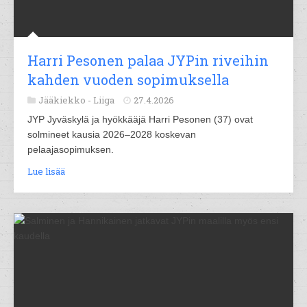
Harri Pesonen palaa JYPin riveihin
kahden vuoden sopimuksella
Jääkiekko -
Liiga
27.4.2026
JYP Jyväskylä ja hyökkääjä Harri Pesonen (37) ovat
solmineet kausia 2026–2028 koskevan
pelaajasopimuksen.
Lue lisää