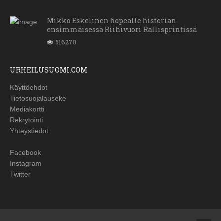
Mikko Eskelinen hopealle historian
ensimmäisessä Riihivuori Rallisprintissä
516270
URHEILUSUOMI.COM
Käyttöehdot
Tietosuojalauseke
Mediakortti
Rekrytointi
Yhteystiedot
Facebook
Instagram
Twitter