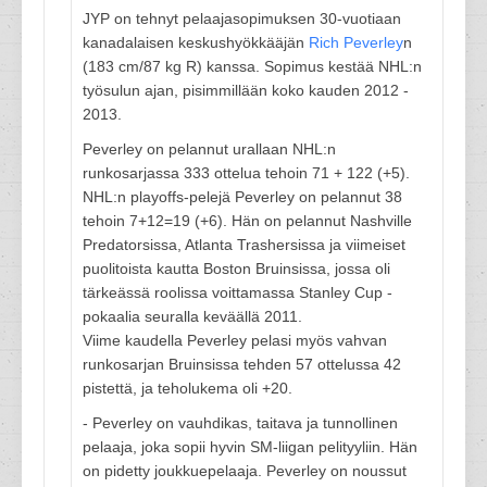
JYP on tehnyt pelaajasopimuksen 30-vuotiaan
kanadalaisen keskushyökkääjän
Rich Peverley
n
(183 cm/87 kg R) kanssa. Sopimus kestää NHL:n
työsulun ajan, pisimmillään koko kauden 2012 -
2013.
Peverley on pelannut urallaan NHL:n
runkosarjassa 333 ottelua tehoin 71 + 122 (+5).
NHL:n playoffs-pelejä Peverley on pelannut 38
tehoin 7+12=19 (+6). Hän on pelannut Nashville
Predatorsissa, Atlanta Trashersissa ja viimeiset
puolitoista kautta Boston Bruinsissa, jossa oli
tärkeässä roolissa voittamassa Stanley Cup -
pokaalia seuralla keväällä 2011.
Viime kaudella Peverley pelasi myös vahvan
runkosarjan Bruinsissa tehden 57 ottelussa 42
pistettä, ja teholukema oli +20.
- Peverley on vauhdikas, taitava ja tunnollinen
pelaaja, joka sopii hyvin SM-liigan pelityyliin. Hän
on pidetty joukkuepelaaja. Peverley on noussut