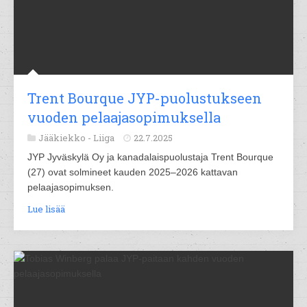
Trent Bourque JYP-puolustukseen
vuoden pelaajasopimuksella
Jääkiekko -
Liiga
22.7.2025
JYP Jyväskylä Oy ja kanadalaispuolustaja Trent Bourque
(27) ovat solmineet kauden 2025–2026 kattavan
pelaajasopimuksen.
Lue lisää