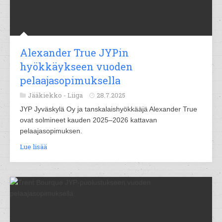
Alexander True JYPin
hyökkäykseen vuoden
pelaajasopimuksella
Jääkiekko -
Liiga
28.7.2025
JYP Jyväskylä Oy ja tanskalaishyökkääjä Alexander True
ovat solmineet kauden 2025–2026 kattavan
pelaajasopimuksen.
Lue lisää