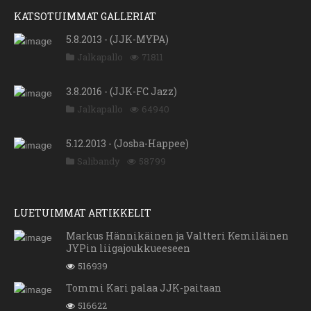
KATSOTUIMMAT GALLERIAT
5.8.2013 - (JJK-MYPA)
Jalkapallo
71811
3.8.2016 - (JJK-FC Jazz)
Jalkapallo
64940
5.12.2013 - (Josba-Happee)
Salibandy
58799
LUETUIMMAT ARTIKKELIT
Markus Hännikäinen ja Valtteri Kemiläinen
JYPin liigajoukkueeseen
516939
Tommi Kari palaa JJK-paitaan
516622