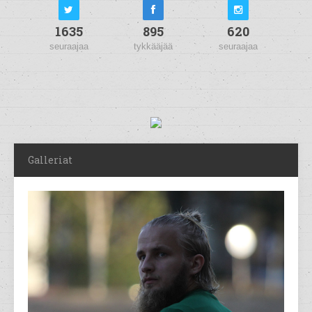
1635
895
620
seuraajaa
tykkääjää
seuraajaa
Galleriat