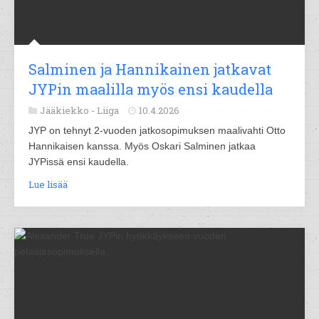
Salminen ja Hannikainen jatkavat
JYPin maalilla myös ensi kaudella
Jääkiekko -
Liiga
10.4.2026
JYP on tehnyt 2-vuoden jatkosopimuksen maalivahti Otto
Hannikaisen kanssa. Myös Oskari Salminen jatkaa
JYPissä ensi kaudella.
Lue lisää