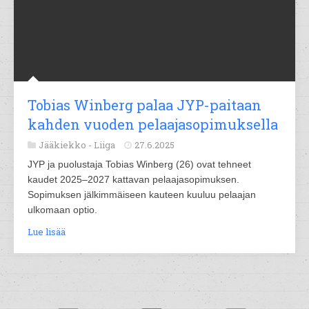
Tobias Winberg palaa JYP-paitaan
kahden vuoden pelaajasopimuksella
Jääkiekko -
Liiga
27.6.2025
JYP ja puolustaja Tobias Winberg (26) ovat tehneet
kaudet 2025–2027 kattavan pelaajasopimuksen.
Sopimuksen jälkimmäiseen kauteen kuuluu pelaajan
ulkomaan optio.
Lue lisää