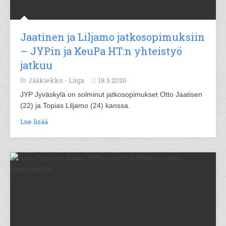
Jaatinen ja Liljamo jatkosopimuksiin
– JYPin ja KeuPa HT:n yhteistyö
jatkuu
Jääkiekko -
Liiga
18.5.2026
JYP Jyväskylä on solminut jatkosopimukset Otto Jaatisen
(22) ja Topias Liljamo (24) kanssa.
Lue lisää