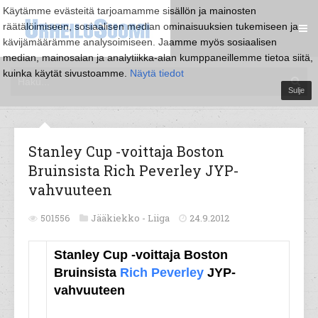
Käytämme evästeitä tarjoamamme sisällön ja mainosten
räätälöimiseen, sosiaalisen median ominaisuuksien tukemiseen ja
kävijämäärämme analysoimiseen. Jaamme myös sosiaalisen
median, mainosalan ja analytiikka-alan kumppaneillemme tietoa siitä,
kuinka käytät sivustoamme.
Näytä tiedot
Sulje
Stanley Cup -voittaja Boston
Bruinsista Rich Peverley JYP-
vahvuuteen
501556
Jääkiekko -
Liiga
24.9.2012
Stanley Cup -voittaja Boston
Bruinsista
Rich Peverley
JYP-
vahvuuteen