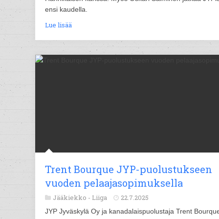
ensi kaudella.
Lue lisää
Trent Bourque JYP-puolustukseen
vuoden pelaajasopimuksella
Jääkiekko -
Liiga
22.7.2025
JYP Jyväskylä Oy ja kanadalaispuolustaja Trent Bourqu