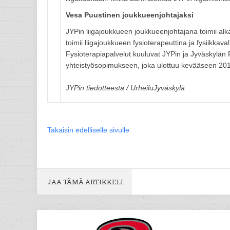
Vesa Puustinen joukkueenjohtajaksi
JYPin liigajoukkueen joukkueenjohtajana toimii al
toimii liigajoukkueen fysioterapeuttina ja fysiikkav
Fysioterapiapalvelut kuuluvat JYPin ja Jyväskylän 
yhteistyösopimukseen, joka ulottuu kevääseen 20
JYPin tiedotteesta / UrheiluJyväskylä
Takaisin edelliselle sivulle
JAA TÄMÄ ARTIKKELI