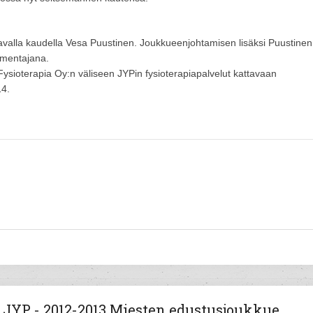
kavalla kaudella Vesa Puustinen. Joukkueenjohtamisen lisäksi Puustinen
almentajana.
Fysioterapia Oy:n väliseen JYPin fysioterapiapalvelut kattavaan
14.
JYP - 2012-2013 Miesten edustusjoukkue