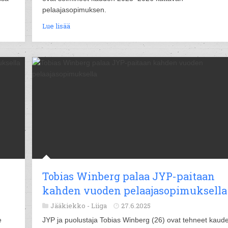
pelaajasopimuksen.
Lue lisää
Tobias Winberg palaa JYP-paitaan
kahden vuoden pelaajasopimuksella
Jääkiekko -
Liiga
27.6.2025
e
JYP ja puolustaja Tobias Winberg (26) ovat tehneet kaude