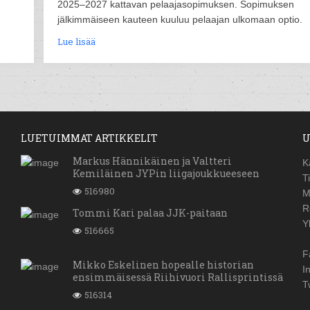
2025–2027 kattavan pelaajasopimuksen. Sopimuksen
jälkimmäiseen kauteen kuuluu pelaajan ulkomaan optio.
Lue lisää
LUETUIMMAT ARTIKKELIT
U
Markus Hännikäinen ja Valtteri
K
Kemiläinen JYPin liigajoukkueeseen
T
516980
M
R
Tommi Kari palaa JJK-paitaan
Y
516665
F
Mikko Eskelinen hopealle historian
I
ensimmäisessä Riihivuori Rallisprintissä
T
516314