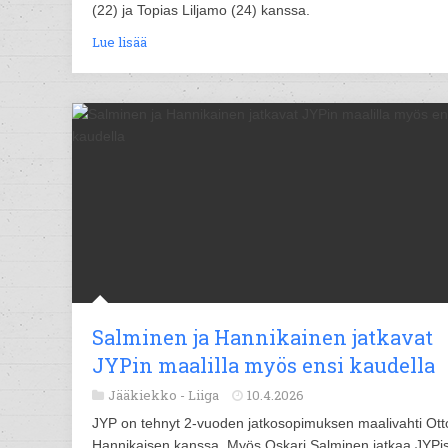
(22) ja Topias Liljamo (24) kanssa.
Lue lisää
Salminen ja Hannikainen jatkavat
JYPin maalilla myös ensi kaudella
Jääkiekko -
Liiga
10.4.2026
JYP on tehnyt 2-vuoden jatkosopimuksen maalivahti Ott
Hannikaisen kanssa. Myös Oskari Salminen jatkaa JYPi