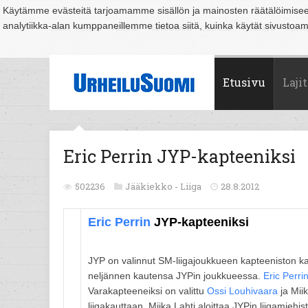
Käytämme evästeitä tarjoamamme sisällön ja mainosten räätälöimise
analytiikka-alan kumppaneillemme tietoa siitä, kuinka käytät sivusto
Suomi
Espoo
Helsinki
Hämeenlinna
Joensuu
Jyväskylä
Kouvo
Etusivu
Lajit
Eric Perrin JYP-kapteeniksi
502236
Jääkiekko -
Liiga
28.8.2012
Eric Perrin
JYP-kapteeniksi
JYP on valinnut SM-liigajoukkueen kapteeniston k
neljännen kautensa JYPin joukkueessa.
Eric Perri
Varakapteeneiksi on valittu
Ossi Louhivaara
ja Mii
liigakauttaan. Miika Lahti aloittaa JYPin liigamieh