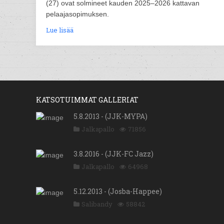
(27) ovat solmineet kauden 2025–2026 kattavan
pelaajasopimuksen.
Lue lisää
KATSOTUIMMAT GALLERIAT
5.8.2013 - (JJK-MYPA)
Jalkapallo
71856
3.8.2016 - (JJK-FC Jazz)
Jalkapallo
64968
5.12.2013 - (Josba-Happee)
Salibandy
58842