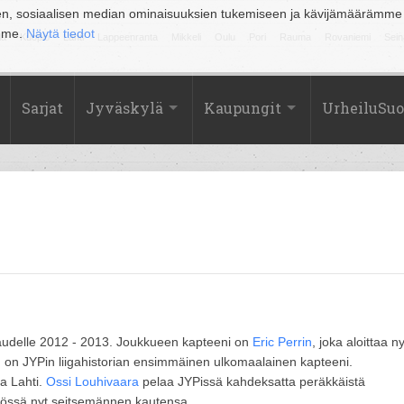
en, sosiaalisen median ominaisuuksien tukemiseen ja kävijämäärämme
amme.
Näytä tiedot
la
Kuopio
Lahti
Lappeenranta
Mikkeli
Oulu
Pori
Rauma
Rovaniemi
Sein
Sarjat
Jyväskylä
Kaupungit
UrheiluSu
audelle 2012 - 2013. Joukkueen kapteeni on
Eric Perrin
, joka aloittaa ny
n
on JYPin liigahistorian ensimmäinen ulkomaalainen kapteeni.
ka Lahti.
Ossi Louhivaara
pelaa JYPissä kahdeksatta peräkkäistä
istössä nyt seitsemännen kautensa.