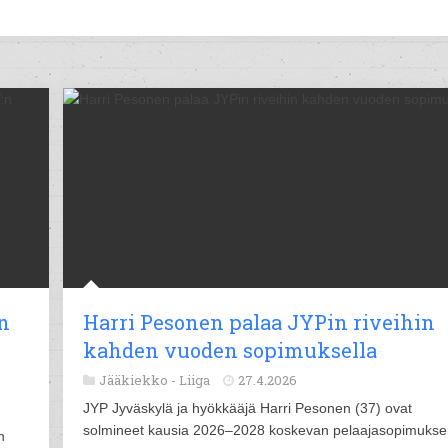
n
Harri Pesonen palaa JYPin riveihin
kahden vuoden sopimuksella
Jääkiekko -
Liiga
27.4.2026
JYP Jyväskylä ja hyökkääjä Harri Pesonen (37) ovat
solmineet kausia 2026–2028 koskevan pelaajasopimukse
n