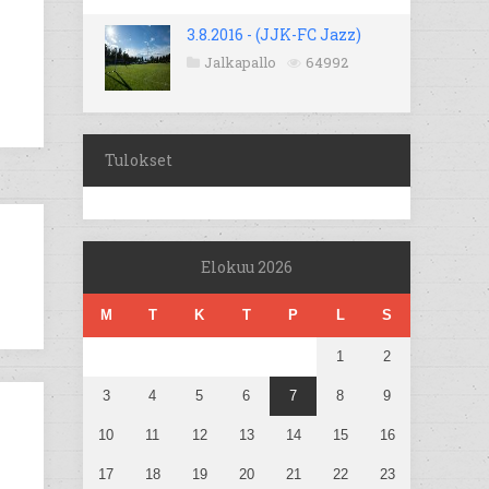
3.8.2016 - (JJK-FC Jazz)
Jalkapallo
64992
Tulokset
Elokuu 2026
M
T
K
T
P
L
S
1
2
3
4
5
6
7
8
9
10
11
12
13
14
15
16
17
18
19
20
21
22
23