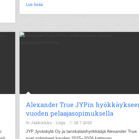
Lue lisää
Alexander True JYPin hyökkäyksee
vuoden pelaajasopimuksella
Jääkiekko -
Liiga
28.7.2025
o
JYP Jyväskylä Oy ja tanskalaishyökkääjä Alexander True
ssä
ovat solmineet kauden 2025–2026 kattavan