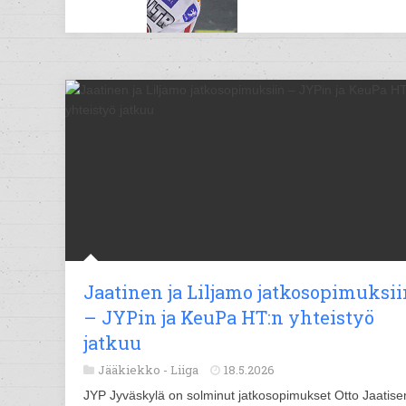
Jaatinen ja Liljamo jatkosopimuksii
– JYPin ja KeuPa HT:n yhteistyö
jatkuu
Jääkiekko -
Liiga
18.5.2026
JYP Jyväskylä on solminut jatkosopimukset Otto Jaatise