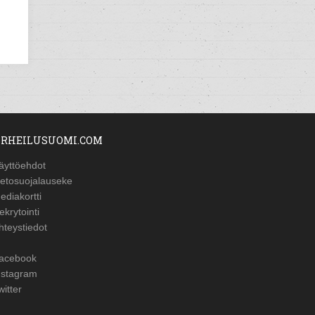
RHEILUSUOMI.COM
äyttöehdot
ietosuojalauseke
ediakortti
ekrytointi
hteystiedot
acebook
nstagram
witter