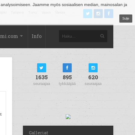
 analysoimiseen. Jaamme myös sosiaalisen median, mainosalan ja
äjoki
Tampere
Turku
Vaasa
Vantaa
Sulje
omi.com
Info
1635
895
620
seuraajaa
tykkääjää
seuraajaa
t
Galleriat