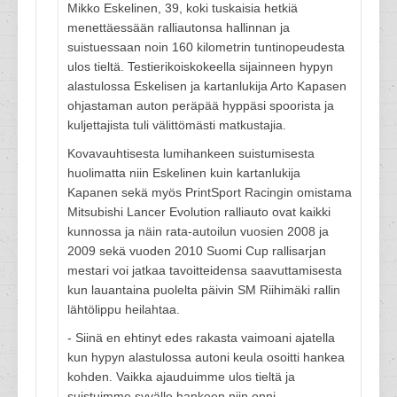
Mikko Eskelinen, 39, koki tuskaisia hetkiä
menettäessään ralliautonsa hallinnan ja
suistuessaan noin 160 kilometrin tuntinopeudesta
ulos tieltä. Testierikoiskokeella sijainneen hypyn
alastulossa Eskelisen ja kartanlukija Arto Kapasen
ohjastaman auton peräpää hyppäsi spoorista ja
kuljettajista tuli välittömästi matkustajia.
Kovavauhtisesta lumihankeen suistumisesta
huolimatta niin Eskelinen kuin kartanlukija
Kapanen sekä myös PrintSport Racingin omistama
Mitsubishi Lancer Evolution ralliauto ovat kaikki
kunnossa ja näin rata-autoilun vuosien 2008 ja
2009 sekä vuoden 2010 Suomi Cup rallisarjan
mestari voi jatkaa tavoitteidensa saavuttamisesta
kun lauantaina puolelta päivin SM Riihimäki rallin
lähtölippu heilahtaa.
- Siinä en ehtinyt edes rakasta vaimoani ajatella
kun hypyn alastulossa autoni keula osoitti hankea
kohden. Vaikka ajauduimme ulos tieltä ja
suistuimme syvälle hankeen niin onni