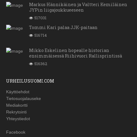
Markus Hännikäinen ja Valtteri Kemiläinen
JYPin liigajoukkueeseen
517031
Tommi Kari palaa JJK-paitaan
516714
Mikko Eskelinen hopealle historian
ensimmäisessä Riihivuori Rallisprintissä
516362
URHEILUSUOMI.COM
Käyttöehdot
Tietosuojalauseke
Mediakortti
Rekrytointi
Yhteystiedot
Facebook