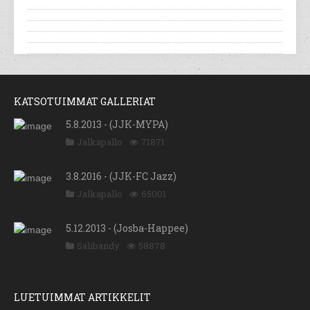
KATSOTUIMMAT GALLERIAT
5.8.2013 - (JJK-MYPA)
Jalkapallo
71871
3.8.2016 - (JJK-FC Jazz)
Jalkapallo
65001
5.12.2013 - (Josba-Happee)
Salibandy
58878
LUETUIMMAT ARTIKKELIT