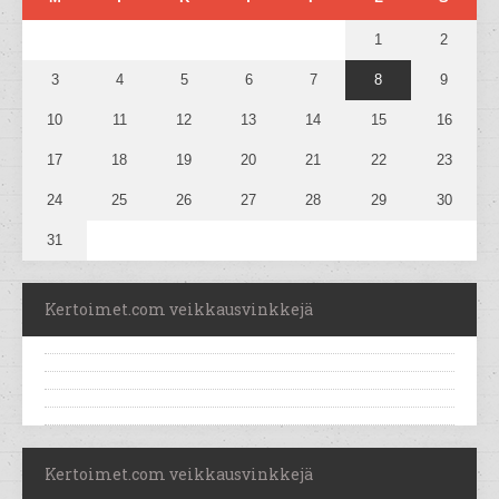
1
2
3
4
5
6
7
8
9
10
11
12
13
14
15
16
17
18
19
20
21
22
23
24
25
26
27
28
29
30
31
Kertoimet.com veikkausvinkkejä
Kertoimet.com veikkausvinkkejä