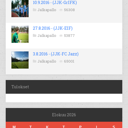
10.9.2016 - (JJK-GrIFK)
Jalkapallo
56308
27.8.2016 - (JJK-EIF)
Jalkapallo
53877
3.8.2016 - (JJK-FC Jazz)
Jalkapallo
65001
Tulokset
Elokuu 2026
M
T
K
T
P
L
S