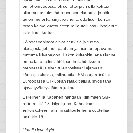
onnettomuudessa oli se, ettei juuri sillä kohtaa
ollut muuten tiestöä reunustaneita puita ja näin
automme ei kärsinyt vaurioita, edellisen kerran
tasan kolme vuotta sitten ralliautoilussa ulosajanut
Eskelinen kertoo.
- Ainoat vahingot olivat henkisiä ja tuosta
ulosajosta johtuen päähäni jäi hieman epävarma
tuntuma kilvanajoon. Uskon kuitenkin, että tilanne
on nollattu rallin lähtölipun heilahdukseen
mennessä ja siten tulen tosissani ajamaan
kärkisijoituksista, ralliautoilun SM-sarjan lisäksi
Euroopassa GT-luokan ratakilpailuja myös tänä
ajava jyväskyläläinen jatkaa.
Eskelinen ja Kapanen nähdään Riihimäen SM-
rallin reitillä 13. kilpailijana. Kahdeksan
erikoiskokeen rallin maalilipulle heitä odotellaan
noin klo 19.
UrheiluJyväskylä