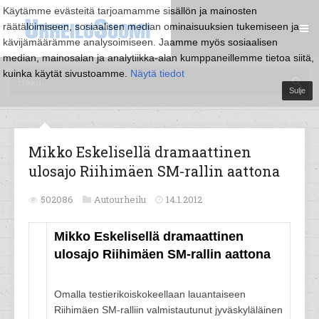
Käytämme evästeitä tarjoamamme sisällön ja mainosten
räätälöimiseen, sosiaalisen median ominaisuuksien tukemiseen ja
kävijämäärämme analysoimiseen. Jaamme myös sosiaalisen
median, mainosalan ja analytiikka-alan kumppaneillemme tietoa siitä,
kuinka käytät sivustoamme.
Näytä tiedot
Sulje
Mikko Eskelisellä dramaattinen
ulosajo Riihimäen SM-rallin aattona
502086
Autourheilu
14.1.2012
Mikko Eskelisellä dramaattinen
ulosajo Riihimäen SM-rallin aattona
Omalla testierikoiskokeellaan lauantaiseen
Riihimäen SM-ralliin valmistautunut jyväskyläläinen