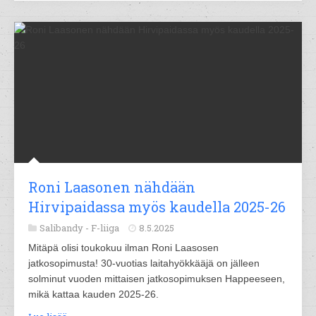
Roni Laasonen nähdään
Hirvipaidassa myös kaudella 2025-26
Salibandy -
F-liiga
8.5.2025
Mitäpä olisi toukokuu ilman Roni Laasosen
jatkosopimusta! 30-vuotias laitahyökkääjä on jälleen
solminut vuoden mittaisen jatkosopimuksen Happeeseen,
mikä kattaa kauden 2025-26.