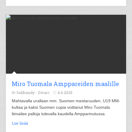
Miro Tuomala Amppareiden maalille
Salibandy -
Divari
4.6.2025
Mahtavalla urallaan mm. Suomen mestaruuden, U19 MM-
kultaa ja kaksi Suomen cupia voittanut Miro Tuomala
liimailee palloja tulevalla kaudella Ampparinutussa.
Lue lisää