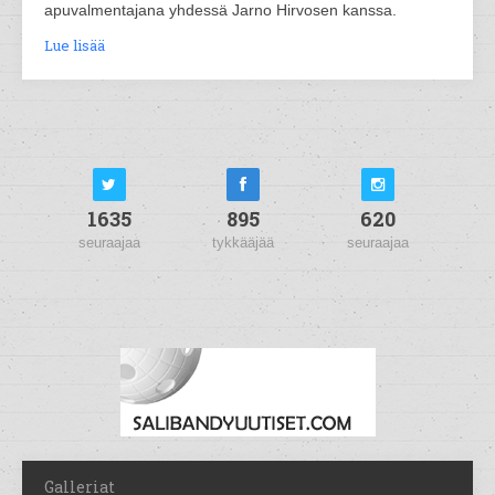
apuvalmentajana yhdessä Jarno Hirvosen kanssa.
Lue lisää
1635
895
620
seuraajaa
tykkääjää
seuraajaa
Galleriat