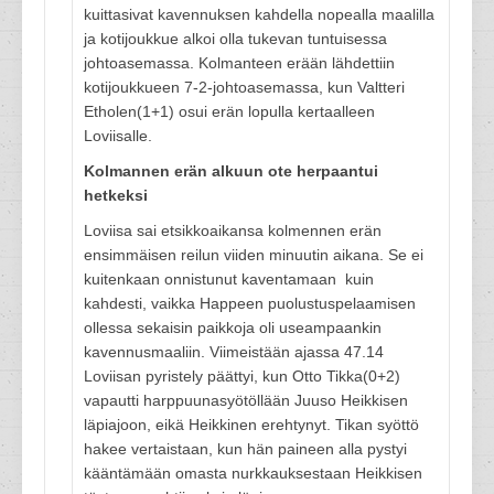
kuittasivat kavennuksen kahdella nopealla maalilla
ja kotijoukkue alkoi olla tukevan tuntuisessa
johtoasemassa. Kolmanteen erään lähdettiin
kotijoukkueen 7-2-johtoasemassa, kun Valtteri
Etholen(1+1) osui erän lopulla kertaalleen
Loviisalle.
Kolmannen erän alkuun ote herpaantui
hetkeksi
Loviisa sai etsikkoaikansa kolmennen erän
ensimmäisen reilun viiden minuutin aikana. Se ei
kuitenkaan onnistunut kaventamaan kuin
kahdesti, vaikka Happeen puolustuspelaamisen
ollessa sekaisin paikkoja oli useampaankin
kavennusmaaliin. Viimeistään ajassa 47.14
Loviisan pyristely päättyi, kun Otto Tikka(0+2)
vapautti harppuunasyötöllään Juuso Heikkisen
läpiajoon, eikä Heikkinen erehtynyt. Tikan syöttö
hakee vertaistaan, kun hän paineen alla pystyi
kääntämään omasta nurkkauksestaan Heikkisen