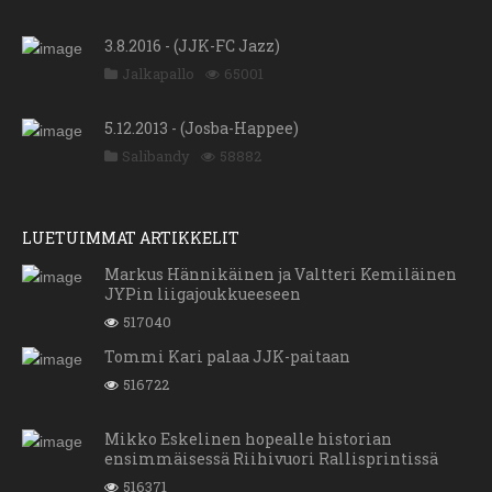
3.8.2016 - (JJK-FC Jazz)
Jalkapallo
65001
5.12.2013 - (Josba-Happee)
Salibandy
58882
LUETUIMMAT ARTIKKELIT
Markus Hännikäinen ja Valtteri Kemiläinen
JYPin liigajoukkueeseen
517040
Tommi Kari palaa JJK-paitaan
516722
Mikko Eskelinen hopealle historian
ensimmäisessä Riihivuori Rallisprintissä
516371