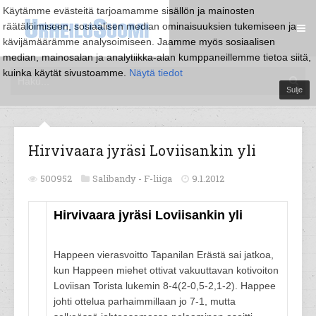
Käytämme evästeitä tarjoamamme sisällön ja mainosten
räätälöimiseen, sosiaalisen median ominaisuuksien tukemiseen ja
kävijämäärämme analysoimiseen. Jaamme myös sosiaalisen
median, mainosalan ja analytiikka-alan kumppaneillemme tietoa siitä,
kuinka käytät sivustoamme.
Näytä tiedot
Sulje
Hirvivaara jyräsi Loviisankin yli
500952
Salibandy -
F-liiga
9.1.2012
Hirvivaara jyräsi Loviisankin yli
Happeen vierasvoitto Tapanilan Erästä sai jatkoa,
kun Happeen miehet ottivat vakuuttavan kotivoiton
Loviisan Torista lukemin 8-4(2-0,5-2,1-2). Happee
johti ottelua parhaimmillaan jo 7-1, mutta