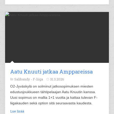
Aatu Knuuti jatkaa Amppareissa
Salibandy -
F-liiga
31.3.2026
O2-Jyväskylä on solminut jatkosopimuksen miesten
edustusjoukkueen tähtipelaajan Aatu Knuutin kanssa.
Uusi sopimus on mallia 1+1 vuotta ja kattaa tulevan F-
liigakauden sekä option sitä seuraavasta kaudesta.
Lue lisää