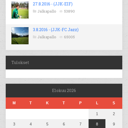
27.8.2016 - (JJK-EIF)
Jalkapallo
53890
3.8.2016 - (JJK-FC Jazz)
Jalkapallo
65005
Tulokset
Elokuu 2026
M
T
K
T
P
L
S
1
2
3
4
5
6
7
8
9