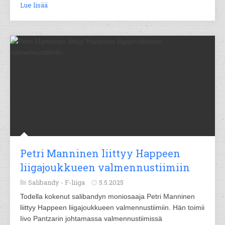
Lue lisää
Petri Manninen liittyy Happeen
liigajoukkueen valmennustiimiin
Salibandy -
F-liiga
5.5.2025
Todella kokenut salibandyn moniosaaja Petri Manninen
liittyy Happeen liigajoukkueen valmennustiimiin. Hän toimii
Iivo Pantzarin johtamassa valmennustiimissä