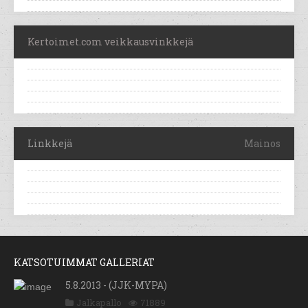
Kertoimet.com veikkausvinkkejä
Linkkejä
Mainos
KATSOTUIMMAT GALLERIAT
5.8.2013 - (JJK-MYPA)
Jalkapallo
71889