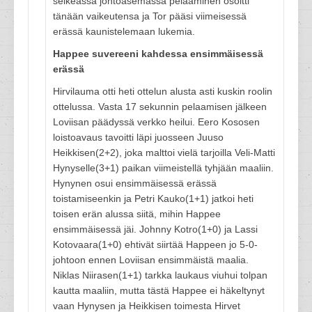
selkeässä johtoasemassa pelaaminen osoitti
tänään vaikeutensa ja Tor pääsi viimeisessä
erässä kaunistelemaan lukemia.
Happee suvereeni kahdessa ensimmäisessä
erässä
Hirvilauma otti heti ottelun alusta asti kuskin roolin
ottelussa. Vasta 17 sekunnin pelaamisen jälkeen
Loviisan päädyssä verkko heilui. Eero Kososen
loistoavaus tavoitti läpi juosseen Juuso
Heikkisen(2+2), joka malttoi vielä tarjoilla Veli-Matti
Hynyselle(3+1) paikan viimeistellä tyhjään maaliin.
Hynynen osui ensimmäisessä erässä
toistamiseenkin ja Petri Kauko(1+1) jatkoi heti
toisen erän alussa siitä, mihin Happee
ensimmäisessä jäi. Johnny Kotro(1+0) ja Lassi
Kotovaara(1+0) ehtivät siirtää Happeen jo 5-0-
johtoon ennen Loviisan ensimmäistä maalia.
Niklas Niirasen(1+1) tarkka laukaus viuhui tolpan
kautta maaliin, mutta tästä Happee ei häkeltynyt
vaan Hynysen ja Heikkisen toimesta Hirvet