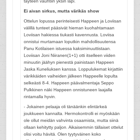
täyteen vauhtiin yksin läpi.
Ei aivan sirkus, mutta värikäs show
Ottelun lopussa perinteisesti Happeen ja Loviisan
välillä tunteet pääsivät hieman kuohahtamaan
Loviisan hakiessa tiukasti kavennusta. Loviisa
onnistui murtamaan loputkin mahdollisuutensa
Panu Kotilaisen istuessa kaksiminuuttistaan.
Loviisan Joni Niiranen(1+1) otti itselleen viiden
minuutin jäähyn pienestä painistaan Happeen
Jaska Kuneliuksen kanssa. Loppulukemat kirjattiin
värikkäiden vaiheiden jälkeen Happeelle lopulta
selkeästi 8-4. Happeen päävalmentaja Seppo
Pulkkinen näki Happeen onnistuneen laajalla
rintamalla hyvin.
- Jokainen pelaaja oli tänäänkin elintärkeä
joukkueen kannalta. Hermokontrolli ei myöskään
ole ollut meidän vahvinta osaamista, mutta siinä
ollaan kehitytty paljon. Aikaisemmin tällaiset ottelut
olisi voitu hävitä. Olen tyytyväinen koko