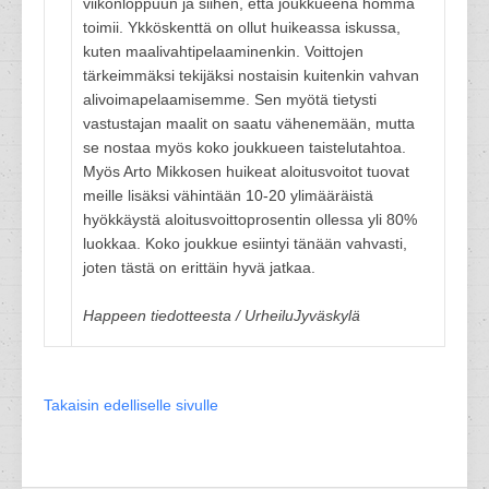
viikonloppuun ja siihen, että joukkueena homma
toimii. Ykköskenttä on ollut huikeassa iskussa,
kuten maalivahtipelaaminenkin. Voittojen
tärkeimmäksi tekijäksi nostaisin kuitenkin vahvan
alivoimapelaamisemme. Sen myötä tietysti
vastustajan maalit on saatu vähenemään, mutta
se nostaa myös koko joukkueen taistelutahtoa.
Myös Arto Mikkosen huikeat aloitusvoitot tuovat
meille lisäksi vähintään 10-20 ylimääräistä
hyökkäystä aloitusvoittoprosentin ollessa yli 80%
luokkaa. Koko joukkue esiintyi tänään vahvasti,
joten tästä on erittäin hyvä jatkaa.
Happeen tiedotteesta / UrheiluJyväskylä
Takaisin edelliselle sivulle