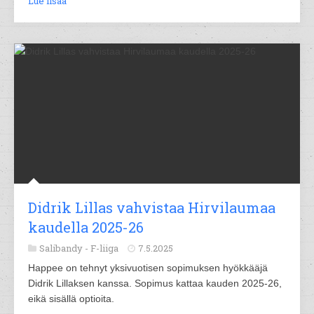
Lue lisää
Didrik Lillas vahvistaa Hirvilaumaa
kaudella 2025-26
Salibandy -
F-liiga
7.5.2025
Happee on tehnyt yksivuotisen sopimuksen hyökkääjä
Didrik Lillaksen kanssa. Sopimus kattaa kauden 2025-26,
eikä sisällä optioita.