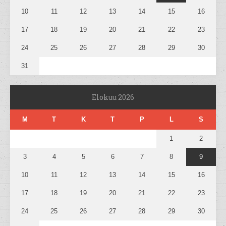
10
11
12
13
14
15
16
17
18
19
20
21
22
23
24
25
26
27
28
29
30
31
Elokuu 2026
M
T
K
T
P
L
S
1
2
3
4
5
6
7
8
9
10
11
12
13
14
15
16
17
18
19
20
21
22
23
24
25
26
27
28
29
30