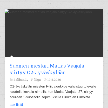
Suomen mestari Matias Vaajala
siirtyy O2-Jyväskylään
Salibandy -
F-liiga
19.5.2026
O2-Jyväskylän miesten F-liigajoukkue vahvistuu tulevalle
kaudelle kovalla nimellä, kun Matias Vaajala, 27, siirtyy
seuraan 1-vuotisella sopimuksella Pirkkalan Pirkoista.
Lue lisää