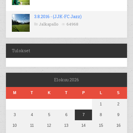
3.8.2016 - (JJK-FC Jazz)
Jalkapallo
64968
Tulokset
Elokuu 2026
M
T
K
T
P
L
S
1
2
3
4
5
6
7
8
9
10
11
12
13
14
15
16