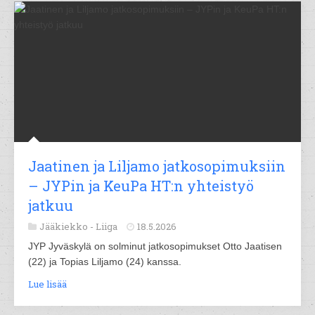
Jaatinen ja Liljamo jatkosopimuksiin
– JYPin ja KeuPa HT:n yhteistyö
jatkuu
Jääkiekko -
Liiga
18.5.2026
JYP Jyväskylä on solminut jatkosopimukset Otto Jaatisen
(22) ja Topias Liljamo (24) kanssa.
Lue lisää