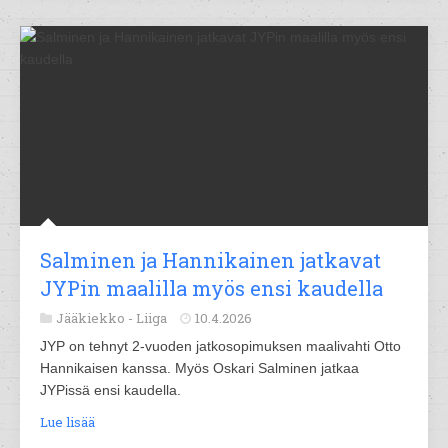
Salminen ja Hannikainen jatkavat
JYPin maalilla myös ensi kaudella
Jääkiekko -
Liiga
10.4.2026
JYP on tehnyt 2-vuoden jatkosopimuksen maalivahti Otto
Hannikaisen kanssa. Myös Oskari Salminen jatkaa
JYPissä ensi kaudella.
Lue lisää