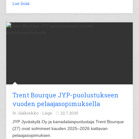
Lue lisää
Trent Bourque JYP-puolustukseen
vuoden pelaajasopimuksella
Jääkiekko -
Liiga
22.7.2025
JYP Jyväskylä Oy ja kanadalaispuolustaja Trent Bourque
(27) ovat solmineet kauden 2025–2026 kattavan
pelaajasopimuksen.