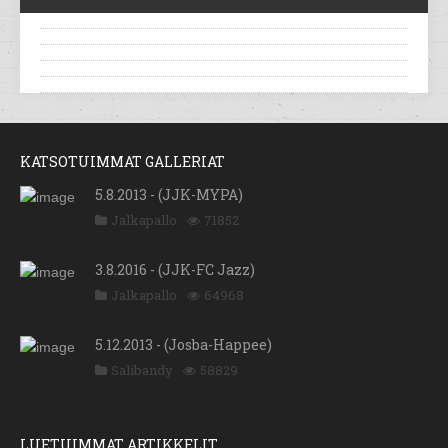
KATSOTUIMMAT GALLERIAT
5.8.2013 - (JJK-MYPA)
Jalkapallo
71852
3.8.2016 - (JJK-FC Jazz)
Jalkapallo
64968
5.12.2013 - (Josba-Happee)
Salibandy
58829
LUETUIMMAT ARTIKKELIT