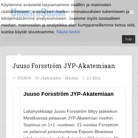
Käytämme evästeitä tarjoamamme sisällön ja mainosten
räätälöimiseen, sosiaalisen median ominaisuuksien tukemiseen ja
kävijämäärämme analysoimiseen. Jaamme myös sosiaalisen
median, mainosalan ja analytiikka-alan kumppaneillemme tietoa siitä,
kuinka käytät sivustoamme.
Näytä tiedot
Sulje
Juuso Forsström JYP-Akatemiaan
501809
Jääkiekko -
Mestis
2.1.2012
Juuso Forsström JYP-Akatemiaan
Laitahyökkääjä Juuso Forsström liittyy jääkiekon
Mestiksessä pelaavan JYP-Akatemian riveihin.
Sopimus on 1+1 -vuotinen. 21-vuotias Forsström
on pelannut juniorivuotensa Espoon Bluesissa