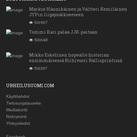
Markus Hännikäinen ja Valtteri Kemiläinen
JYPin liigajoukkueeseen
516967
Tommi Kari palaa JJK-paitaan
516648
Mikko Eskelinen hopealle historian
ensimmäisessä Riihivuori Rallisprintissä
516297
URHEILUSUOMI.COM
Käyttöehdot
Tietosuojalauseke
Mediakortti
Rekrytointi
Yhteystiedot
Facebook