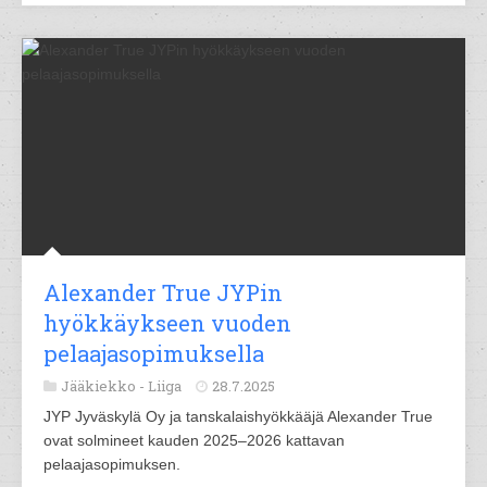
Alexander True JYPin
hyökkäykseen vuoden
pelaajasopimuksella
Jääkiekko -
Liiga
28.7.2025
JYP Jyväskylä Oy ja tanskalaishyökkääjä Alexander True
ovat solmineet kauden 2025–2026 kattavan
pelaajasopimuksen.