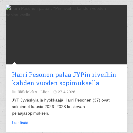
Harri Pesonen palaa JYPin riveihin
kahden vuoden sopimuksella
Jääkiekko -
Liiga
27.4.2026
JYP Jyväskylä ja hyökkääjä Harri Pesonen (37) ovat
solmineet kausia 2026–2028 koskevan
pelaajasopimuksen.
Lue lisää