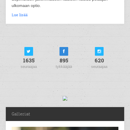
ulkomaan optio.
Lue lisää
1635
895
620
seuraajaa
tykkääjää
seuraajaa
Galleriat