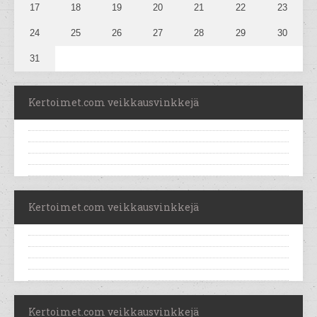
17
18
19
20
21
22
23
24
25
26
27
28
29
30
31
Kertoimet.com veikkausvinkkejä
Kertoimet.com veikkausvinkkejä
Kertoimet.com veikkausvinkkejä