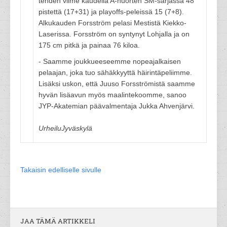
tehden viime kaudella A-nuorten SM-sarjassa 48
pistettä (17+31) ja playoffs-peleissä 15 (7+8).
Alkukauden Forsström pelasi Mestistä Kiekko-
Laserissa. Forsström on syntynyt Lohjalla ja on
175 cm pitkä ja painaa 76 kiloa.
- Saamme joukkueeseemme nopeajalkaisen
pelaajan, joka tuo sähäkkyyttä häirintäpeliimme.
Lisäksi uskon, että Juuso Forsströmistä saamme
hyvän lisäavun myös maalintekoomme, sanoo
JYP-Akatemian päävalmentaja Jukka Ahvenjärvi.
UrheiluJyväskylä
Takaisin edelliselle sivulle
JAA TÄMÄ ARTIKKELI