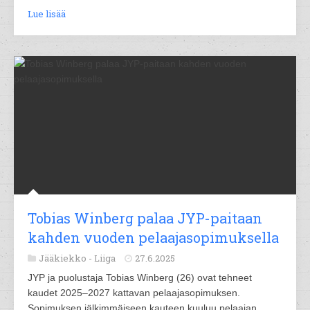
Lue lisää
Tobias Winberg palaa JYP-paitaan
kahden vuoden pelaajasopimuksella
Jääkiekko -
Liiga
27.6.2025
JYP ja puolustaja Tobias Winberg (26) ovat tehneet
kaudet 2025–2027 kattavan pelaajasopimuksen.
Sopimuksen jälkimmäiseen kauteen kuuluu pelaajan