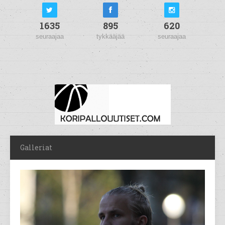
1635
895
620
seuraajaa
tykkääjää
seuraajaa
Galleriat