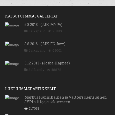
KATSOTUIMMAT GALLERIAT
5.8.2013 - (JJK-MYPA)
Jalkapallo
71880
3.8.2016 - (JJK-FC Jazz)
Jalkapallo
65001
5.12.2013 - (Josba-Happee)
Salibandy
58878
LUETUIMMAT ARTIKKELIT
Markus Hännikäinen ja Valtteri Kemiläinen
JYPin liigajoukkueeseen
517033