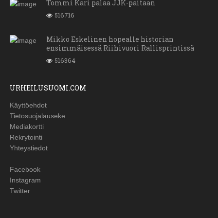
Tommi Kari palaa JJK-paitaan
516716
Mikko Eskelinen hopealle historian
ensimmäisessä Riihivuori Rallisprintissä
516364
URHEILUSUOMI.COM
Käyttöehdot
Tietosuojalauseke
Mediakortti
Rekrytointi
Yhteystiedot
Facebook
Instagram
Twitter