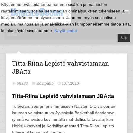
Käytämme evästeitä tarjoamamme sisällön ja mainosten
räätälöimiseen, sosiaalisen median ominaisuuksien tukemiseen ja
kävijämäärämme analysoimiseen. Jaamme myös sosiaalisen
median, mainosalan ja analytiikka-alan kumppaneillemme tietoa siitä,
kuinka käytät sivustoamme.
Näytä tiedot
Sulje
Titta-Riina Lepistö vahvistamaan
JBA:ta
58283
Koripallo
10.7.2020
Titta-Riina Lepistö vahvistamaan JBA:ta
Tulevaan, seuran ensimmäiseen Naisten 1-Divisioonan
kauteen valmistautuva Jyväskylä Basketball Academyn
ryhmä vahvistuu kovimmalla mahdollisella tavalla, kun
HoNsU-kasvatti ja Korisliiga-mestari Titta-Riina Lepistö
liittyy joukkueen vahvuuteen.