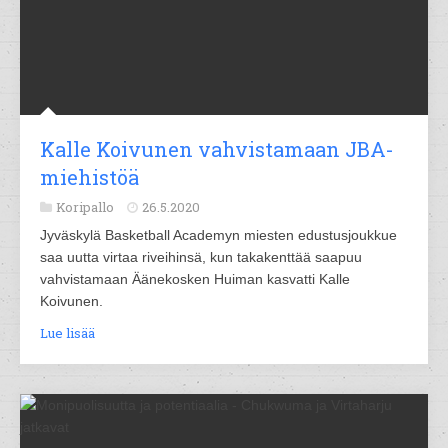
Kalle Koivunen vahvistamaan JBA-
miehistöä
Koripallo
26.5.2020
Jyväskylä Basketball Academyn miesten edustusjoukkue
saa uutta virtaa riveihinsä, kun takakenttää saapuu
vahvistamaan Äänekosken Huiman kasvatti Kalle
Koivunen.
Lue lisää