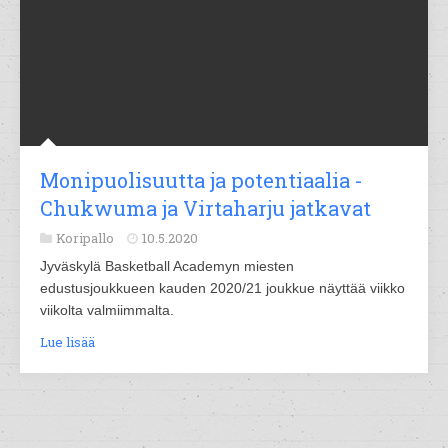
Monipuolisuutta ja potentiaalia -
Chukwuma ja Virtaharju jatkavat
Koripallo
10.5.2020
Jyväskylä Basketball Academyn miesten
edustusjoukkueen kauden 2020/21 joukkue näyttää viikko
viikolta valmiimmalta.
Lue lisää