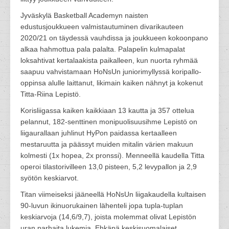
Jyväskylä Basketball Academyn naisten
edustusjoukkueen valmistautuminen divarikauteen
2020/21 on täydessä vauhdissa ja joukkueen kokoonpano
alkaa hahmottua pala palalta. Palapelin kulmapalat
loksahtivat kertalaakista paikalleen, kun nuorta ryhmää
saapuu vahvistamaan HoNsUn juniorimyllyssä koripallo-
oppinsa alulle laittanut, likimain kaiken nähnyt ja kokenut
Titta-Riina Lepistö.
Korisliigassa kaiken kaikkiaan 13 kautta ja 357 ottelua
pelannut, 182-senttinen monipuolisuusihme Lepistö on
liigaurallaan juhlinut HyPon paidassa kertaalleen
mestaruutta ja päässyt muiden mitalin värien makuun
kolmesti (1x hopea, 2x pronssi). Menneellä kaudella Titta
operoi tilastorivilleen 13,0 pisteen, 5,2 levypallon ja 2,9
syötön keskiarvot.
Titan viimeiseksi jääneellä HoNsUn liigakaudella kultaisen
90-luvun ikinuorukainen lähenteli jopa tupla-tuplan
keskiarvoja (14,6/9,7), joista molemmat olivat Lepistön
uran parhaita lukemia. Ehkäpä keskisuomalaiset