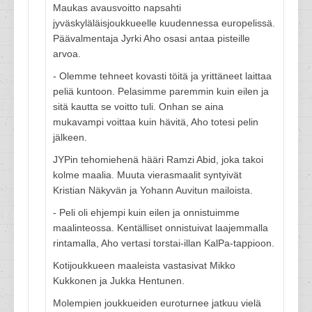
Maukas avausvoitto napsahti
jyväskyläläisjoukkueelle kuudennessa europelissä.
Päävalmentaja Jyrki Aho osasi antaa pisteille
arvoa.
- Olemme tehneet kovasti töitä ja yrittäneet laittaa
peliä kuntoon. Pelasimme paremmin kuin eilen ja
sitä kautta se voitto tuli. Onhan se aina
mukavampi voittaa kuin hävitä, Aho totesi pelin
jälkeen.
JYPin tehomiehenä hääri Ramzi Abid, joka takoi
kolme maalia. Muuta vierasmaalit syntyivät
Kristian Näkyvän ja Yohann Auvitun mailoista.
- Peli oli ehjempi kuin eilen ja onnistuimme
maalinteossa. Kentälliset onnistuivat laajemmalla
rintamalla, Aho vertasi torstai-illan KalPa-tappioon.
Kotijoukkueen maaleista vastasivat Mikko
Kukkonen ja Jukka Hentunen.
Molempien joukkueiden euroturnee jatkuu vielä