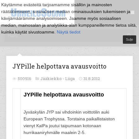
Käytämme evästeitä tarjoamamme sisällön ja mainosten
räätälöimiseen, sosiaalisen median ominaisuuksien tukemiseen ja
kävijämäärämme analysoimiseen. Jaamme myös sosiaalisen
median, mainosalan ja analytiikka-alan kumppaneillemme tietoa siitä,
kuinka käytät sivustoamme.
Näytä tiedot
Sulje
JYPille helpottava avausvoitto
500916
Jääkiekko -
Liiga
31.8.2012
JYPille helpottava avausvoitto
Jyväskylän JYP sai vihdoinkin voittotilin auki
European Trophyssa. Torstaina paikallistaiston
vienyt KalPa joutui taipumaan kotonaan
hurrikaaniryhmälle maalein 2-5.