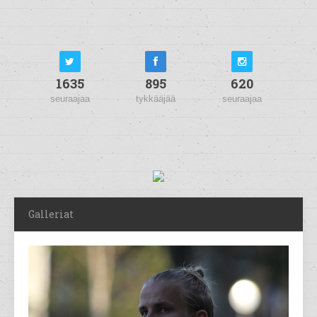
1635
895
620
seuraajaa
tykkääjää
seuraajaa
Galleriat