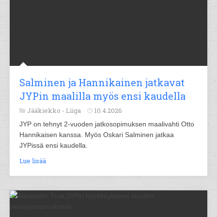
Salminen ja Hannikainen jatkavat
JYPin maalilla myös ensi kaudella
Jääkiekko -
Liiga
10.4.2026
JYP on tehnyt 2-vuoden jatkosopimuksen maalivahti Otto
Hannikaisen kanssa. Myös Oskari Salminen jatkaa
JYPissä ensi kaudella.
Lue lisää