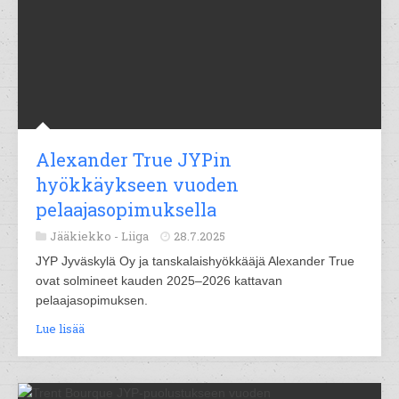
Alexander True JYPin
hyökkäykseen vuoden
pelaajasopimuksella
Jääkiekko -
Liiga
28.7.2025
JYP Jyväskylä Oy ja tanskalaishyökkääjä Alexander True
ovat solmineet kauden 2025–2026 kattavan
pelaajasopimuksen.
Lue lisää