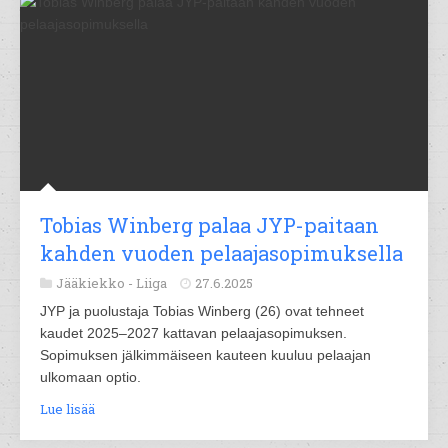
Tobias Winberg palaa JYP-paitaan
kahden vuoden pelaajasopimuksella
Jääkiekko -
Liiga
27.6.2025
JYP ja puolustaja Tobias Winberg (26) ovat tehneet
kaudet 2025–2027 kattavan pelaajasopimuksen.
Sopimuksen jälkimmäiseen kauteen kuuluu pelaajan
ulkomaan optio.
Lue lisää