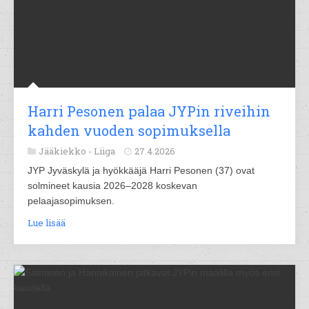
Harri Pesonen palaa JYPin riveihin
kahden vuoden sopimuksella
Jääkiekko -
Liiga
27.4.2026
JYP Jyväskylä ja hyökkääjä Harri Pesonen (37) ovat
solmineet kausia 2026–2028 koskevan
pelaajasopimuksen.
Lue lisää