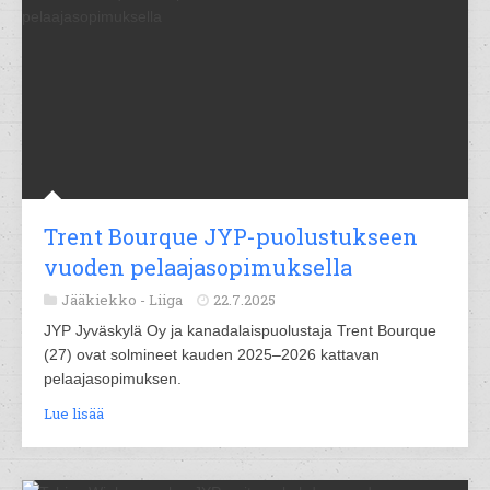
Trent Bourque JYP-puolustukseen
vuoden pelaajasopimuksella
Jääkiekko -
Liiga
22.7.2025
JYP Jyväskylä Oy ja kanadalaispuolustaja Trent Bourque
(27) ovat solmineet kauden 2025–2026 kattavan
pelaajasopimuksen.
Lue lisää