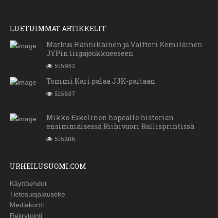
LUETUIMMAT ARTIKKELIT
Markus Hännikäinen ja Valtteri Kemiläinen
JYPin liigajoukkueeseen
516953
Tommi Kari palaa JJK-paitaan
516637
Mikko Eskelinen hopealle historian
ensimmäisessä Riihivuori Rallisprintissä
516286
URHEILUSUOMI.COM
Käyttöehdot
Tietosuojalauseke
Mediakortti
Rekrytointi