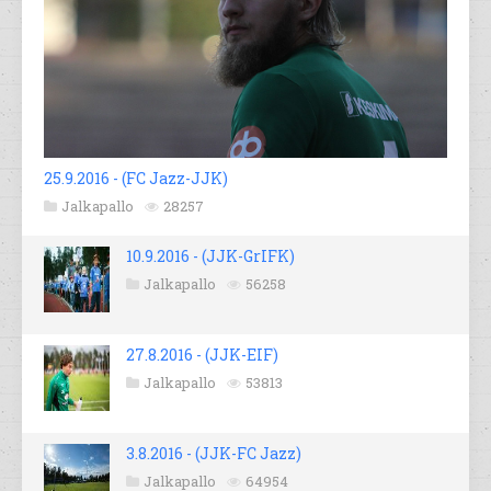
25.9.2016 - (FC Jazz-JJK)
Jalkapallo
28257
10.9.2016 - (JJK-GrIFK)
Jalkapallo
56258
27.8.2016 - (JJK-EIF)
Jalkapallo
53813
3.8.2016 - (JJK-FC Jazz)
Jalkapallo
64954