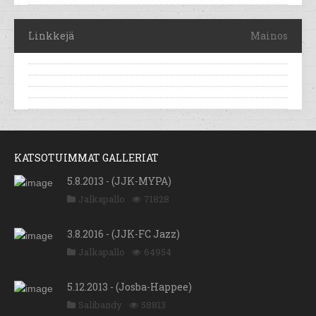
Linkkejä
Mainos
KATSOTUIMMAT GALLERIAT
5.8.2013 - (JJK-MYPA)
Jalkapallo
71828
3.8.2016 - (JJK-FC Jazz)
Jalkapallo
64954
5.12.2013 - (Josba-Happee)
Salibandy
58813