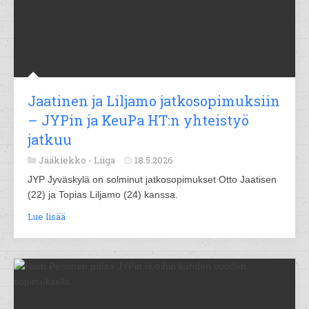
Jaatinen ja Liljamo jatkosopimuksiin
– JYPin ja KeuPa HT:n yhteistyö
jatkuu
Jääkiekko -
Liiga
18.5.2026
JYP Jyväskylä on solminut jatkosopimukset Otto Jaatisen
(22) ja Topias Liljamo (24) kanssa.
Lue lisää