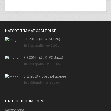
KATSOTUIMMAT GALLERIAT
5.8.2013 - (JJK-MYPA)
Jalkapallo
71901
3.8.2016 - (JJK-FC Jazz)
Jalkapallo
65005
5.12.2013 - (Josba-Happee)
Salibandy
58886
URHEILUSUOMI.COM
Käyttöehdot